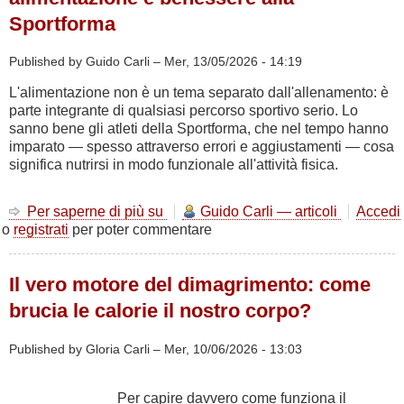
Sportforma
Published by Guido Carli –
Mer, 13/05/2026 - 14:19
L'alimentazione non è un tema separato dall'allenamento: è
parte integrante di qualsiasi percorso sportivo serio. Lo
sanno bene gli atleti della Sportforma, che nel tempo hanno
imparato — spesso attraverso errori e aggiustamenti — cosa
significa nutrirsi in modo funzionale all'attività fisica.
Per saperne di più su
Mangiare
Guido Carli — articoli
Accedi
o
registrati
per poter commentare
bene,
allenarsi
meglio:
Il vero motore del dimagrimento: come
alimentazione
e
brucia le calorie il nostro corpo?
benessere
alla
Published by Gloria Carli –
Mer, 10/06/2026 - 13:03
Sportforma
Per capire davvero come funziona il