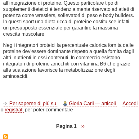
all'integrazione di proteine. Questo particolare tipo di
supplementi dietetici è tendenzialmente riservato ad atleti di
potenza come wrestlers, sollevatori di peso e body builders.
In questi sport una dieta ricca di proteine costituisce infatti
un presupposto essenziale per garantire la massima
crescita muscolare.
Negli integratori proteici la percentuale calorica fornita dalle
proteine dev'essere dominante rispetto a quella fornita dagli
altri nutrienti in essi contenuti. In commercio esistono
integratori di proteine arricchiti con vitamina B6 che grazie
alla sua azione favorisce la metabolizzazione degli
aminoacidi.
Per saperne di più su
La
Gloria Carli — articoli
Accedi
o
registrati
per poter commentare
funzione
delle
proteine
Pagina 1
Pagina
››
successiva
Paginazione