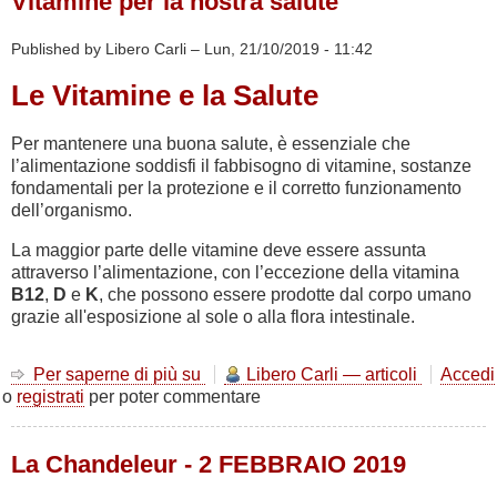
Vitamine per la nostra salute
freschi
colori
dell'estate
Published by Libero Carli –
Lun, 21/10/2019 - 11:42
Le Vitamine e la Salute
Per mantenere una buona salute, è essenziale che
l’alimentazione soddisfi il fabbisogno di vitamine, sostanze
fondamentali per la protezione e il corretto funzionamento
dell’organismo.
La maggior parte delle vitamine deve essere assunta
attraverso l’alimentazione, con l’eccezione della vitamina
B12
,
D
e
K
, che possono essere prodotte dal corpo umano
grazie all'esposizione al sole o alla flora intestinale.
Per saperne di più su
Vitamine
Libero Carli — articoli
Accedi
o
registrati
per poter commentare
per
la
nostra
La Chandeleur - 2 FEBBRAIO 2019
salute