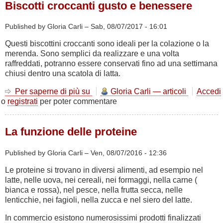
Biscotti croccanti gusto e benessere
FEBBRAIO
2019
Published by Gloria Carli –
Sab, 08/07/2017 - 16:01
Questi biscottini croccanti sono ideali per la colazione o la
merenda. Sono semplici da realizzare e una volta
raffreddati, potranno essere conservati fino ad una settimana
chiusi dentro una scatola di latta.
Per saperne di più su
Biscotti
Gloria Carli — articoli
Accedi
o
registrati
per poter commentare
croccanti
gusto
e
La funzione delle proteine
benessere
Published by Gloria Carli –
Ven, 08/07/2016 - 12:36
Le proteine si trovano in diversi alimenti, ad esempio nel
latte, nelle uova, nei cereali, nei formaggi, nella carne (
bianca e rossa), nel pesce, nella frutta secca, nelle
lenticchie, nei fagioli, nella zucca e nel siero del latte.
In commercio esistono numerosissimi prodotti finalizzati