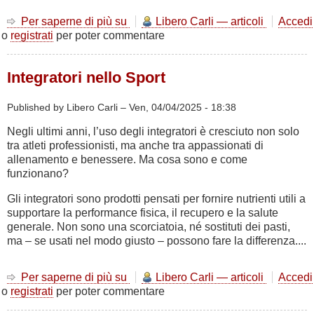
calorie
Per saperne di più su
L'importanza
Libero Carli — articoli
Accedi
il
o
registrati
per poter commentare
del
nostro
recupero
corpo?
Integratori nello Sport
Published by Libero Carli –
Ven, 04/04/2025 - 18:38
Negli ultimi anni, l’uso degli integratori è cresciuto non solo
tra atleti professionisti, ma anche tra appassionati di
allenamento e benessere. Ma cosa sono e come
funzionano?
Gli integratori sono prodotti pensati per fornire nutrienti utili a
supportare la performance fisica, il recupero e la salute
generale. Non sono una scorciatoia, né sostituti dei pasti,
ma – se usati nel modo giusto – possono fare la differenza....
Per saperne di più su
Integratori
Libero Carli — articoli
Accedi
o
registrati
per poter commentare
nello
Sport