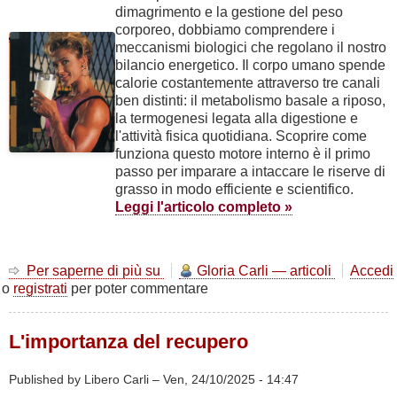
dimagrimento e la gestione del peso
corporeo, dobbiamo comprendere i
meccanismi biologici che regolano il nostro
bilancio energetico. Il corpo umano spende
calorie costantemente attraverso tre canali
ben distinti: il metabolismo basale a riposo,
la termogenesi legata alla digestione e
l'attività fisica quotidiana. Scoprire come
funziona questo motore interno è il primo
passo per imparare a intaccare le riserve di
grasso in modo efficiente e scientifico.
Leggi l'articolo completo »
Per saperne di più su
Il
Gloria Carli — articoli
Accedi
o
registrati
per poter commentare
vero
motore
del
L'importanza del recupero
dimagrimento:
come
brucia
Published by Libero Carli –
Ven, 24/10/2025 - 14:47
le