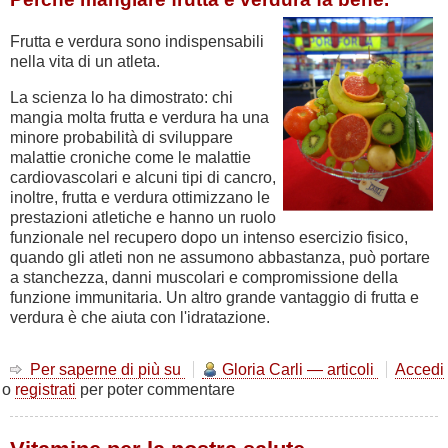
Frutta e verdura sono indispensabili
nella vita di un atleta.
La scienza lo ha dimostrato: chi
mangia molta frutta e verdura ha una
minore probabilità di sviluppare
malattie croniche come le malattie
cardiovascolari e alcuni tipi di cancro,
inoltre, frutta e verdura ottimizzano le
prestazioni atletiche e hanno un ruolo
funzionale nel recupero dopo un intenso esercizio fisico,
quando gli atleti non ne assumono abbastanza, può portare
a stanchezza, danni muscolari e compromissione della
funzione immunitaria. Un altro grande vantaggio di frutta e
verdura è che aiuta con l'idratazione.
Per saperne di più su
Frutta
Gloria Carli — articoli
Accedi
o
registrati
per poter commentare
e
verdura,
i