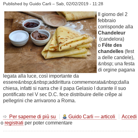
Published by Guido Carli –
Sab, 02/02/2019 - 11:28
Il giorno del 2
febbraio
corrisponde alla
Chandeleur
(candelora)
o
Fête des
chandelles
(fest
a delle candele),
&nbsp; una festa
di orgine pagana
legata alla luce, così importante da
essere&nbsp;&nbsp;addirittura commemorata&nbsp;dalla
chiesa, infatti si narra che il papa Gelasio I durante il suo
pontificato nel V sec D.C. fece distribuire delle crêpe ai
pellegrini che arrivarono a Roma.
Per saperne di più su
La
Guido Carli — articoli
Accedi
o
registrati
per poter commentare
Chandeleur
-
2