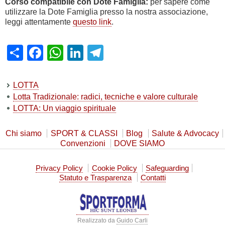
Corso compatibile con Dote Famiglia:
per sapere come
utilizzare la Dote Famiglia presso la nostra associazione,
leggi attentamente
questo link
.
Share
Facebook
WhatsApp
LinkedIn
Telegram
LOTTA
Lotta Tradizionale: radici, tecniche e valore culturale
LOTTA: Un viaggio spirituale
Chi siamo
SPORT & CLASSI
Blog
Salute & Advocacy
Convenzioni
DOVE SIAMO
Privacy Policy
Cookie Policy
Safeguarding
Statuto e Trasparenza
Contatti
Realizzato da
Guido Carli