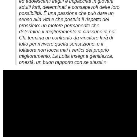
ed adolescenti fragili e impacciati in giovani
adulti forti, determinati e consapevoli delle loro
possibilità. È una passione che può dare un
senso alla vita e che postula il rispetto del
prossimo: un motore permanente che
determina il miglioramento di ciascuno di noi.
Chi termina un confronto da vincitore farà di
tutto per rivivere quella sensazione, e il
lottatore non tocca mai i vertici del proprio
miglioramento. La Lotta insegna gentilezza,
onestà, un buon rapporto con se stessi.»