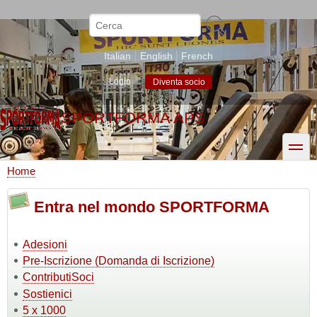
Salta
al
Cerca
contenuto
principale
Italian
English
French
Login
Diventa socio
SPORTFORMA APS
toggle
Home
Briciole
di
Entra nel mondo SPORTFORMA
pane
Adesioni
Pre-Iscrizione (Domanda di Iscrizione)
ContributiSoci
Sostienici
5 x 1000