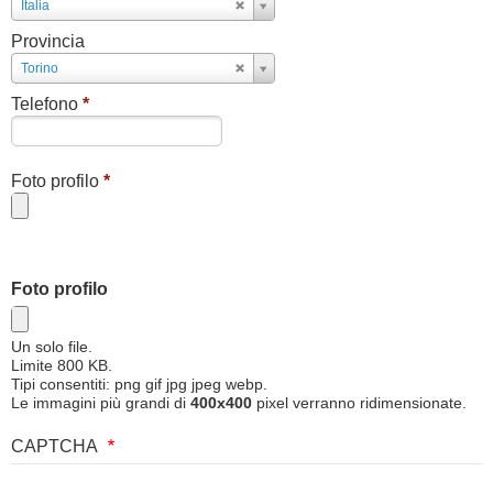
Paese
Italia
Provincia
Provincia
Torino
Telefono
*
Foto profilo
*
Foto profilo
Un solo file.
Limite 800 KB.
Tipi consentiti: png gif jpg jpeg webp.
Le immagini più grandi di
400x400
pixel verranno ridimensionate.
CAPTCHA