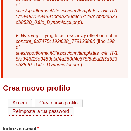
of
sites/sportforma.it/files/civicrm/templates_c/it_IT/1
5/e9/48/15e9489abd4a250d4c575f8a5df2f3d523
db8520_0.file_Dynamic.tpl.php
).
Warning
: Trying to access array offset on null in
content_6a7475c192f638_77912389()
(line
198
of
sites/sportforma.it/files/civicrm/templates_c/it_IT/1
5/e9/48/15e9489abd4a250d4c575f8a5df2f3d523
db8520_0.file_Dynamic.tpl.php
).
Crea nuovo profilo
Accedi
Crea nuovo profilo
Schede
Reimposta la tua password
primarie
Indirizzo e-mail