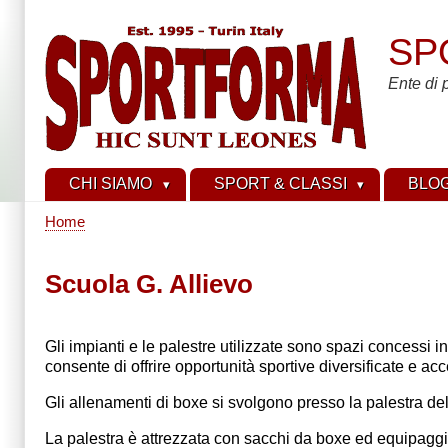
Salta
al
SP
contenuto
principale
Ente di 
CHI SIAMO
SPORT & CLASSI
BLO
Home
Briciole
di
Scuola G. Allievo
pane
Gli impianti e le palestre utilizzate sono spazi concessi i
consente di offrire opportunità sportive diversificate e acce
Gli allenamenti di boxe si svolgono presso la palestra de
La palestra è attrezzata con sacchi da boxe ed equipaggi