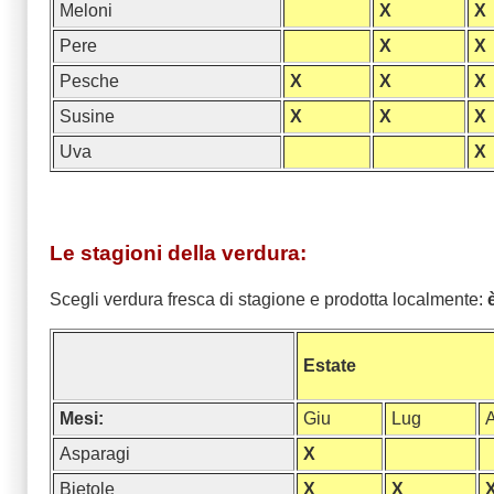
Meloni
X
X
Pere
X
X
Pesche
X
X
X
Susine
X
X
X
Uva
X
Le stagioni della verdura:
Scegli verdura fresca di stagione e prodotta localmente:
Estate
Mesi:
Giu
Lug
Asparagi
X
Bietole
X
X