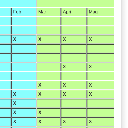
Feb
Mar
Apri
Mag
X
X
X
X
X
X
X
X
X
X
X
X
X
X
X
X
X
X
X
X