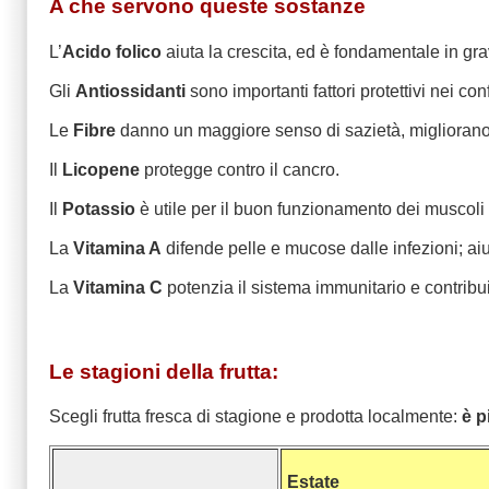
A che servono queste sostanze
L’
Acido folico
aiuta la crescita, ed è fondamentale in gra
Gli
Antiossidanti
sono importanti fattori protettivi nei co
Le
F
ibre
danno un maggiore senso di sazietà, migliorano l
Il
Licopene
protegge contro il cancro.
Il
Potassio
è utile per il buon funzionamento dei muscoli 
La
Vitamina A
difende pelle e mucose dalle infezioni; aiut
La
Vitamina C
potenzia il sistema immunitario e contribui
Le stagioni della frutta:
Scegli frutta fresca di stagione e prodotta localmente:
è p
Estate