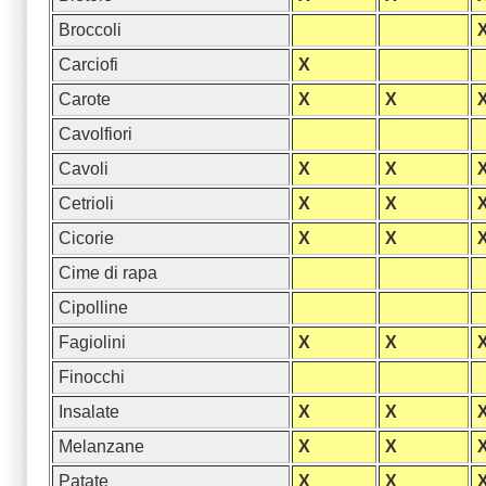
Broccoli
Carciofi
X
Carote
X
X
Cavolfiori
Cavoli
X
X
Cetrioli
X
X
Cicorie
X
X
Cime di rapa
Cipolline
Fagiolini
X
X
Finocchi
Insalate
X
X
Melanzane
X
X
Patate
X
X