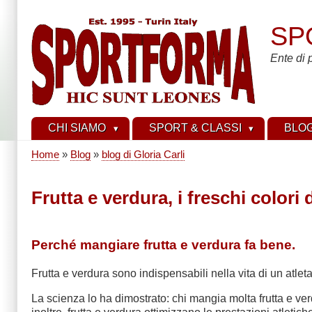
Salta
al
SP
contenuto
principale
Ente di 
CHI SIAMO
SPORT & CLASSI
BLO
Home
Blog
blog di Gloria Carli
Briciole
di
Frutta e verdura, i freschi colori 
pane
Perché mangiare frutta e verdura fa bene.
Frutta e verdura sono indispensabili nella vita di un atleta
La scienza lo ha dimostrato: chi mangia molta frutta e ver