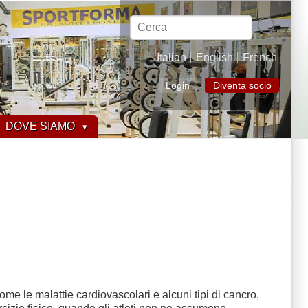
Cerca
Italian
English
French
Login
Diventa socio
DOVE SIAMO
me le malattie cardiovascolari e alcuni tipi di cancro,