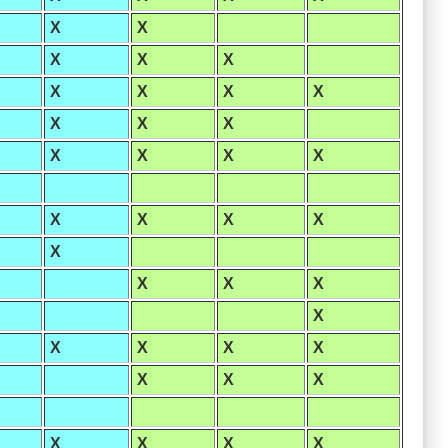
X
X
X
X
X
X
X
X
X
X
X
X
X
X
X
X
X
X
X
X
X
X
X
X
X
X
X
X
X
X
X
X
X
X
X
X