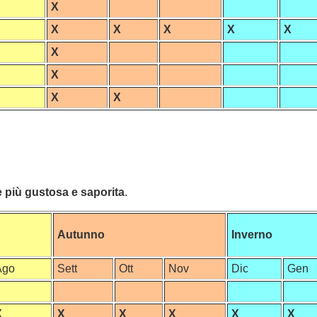
X
X
X
X
X
X
X
X
X
X
è più gustosa e saporita
.
Autunno
Inverno
Ago
Sett
Ott
Nov
Dic
Gen
X
X
X
X
X
X