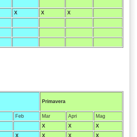
X
X
X
Primavera
Feb
Mar
Apri
Mag
X
X
X
X
X
X
X