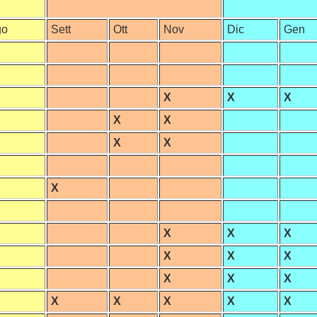
go
Sett
Ott
Nov
Dic
Gen
X
X
X
X
X
X
X
X
X
X
X
X
X
X
X
X
X
X
X
X
X
X