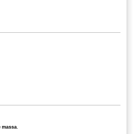
re massa
.