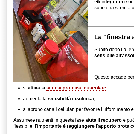
Gli
integratori
sono
sono una scorciatoi
La “finestra
Subito dopo l’alle
sensibile all’asso
Questo accade per
si
attiva la
sintesi proteica muscolare
,
aumenta la
sensibilità insulinica
,
si aprono canali cellulari per favorire il rifornimento 
Assumere nutrienti in questa fase
aiuta il recupero
e può 
flessibile:
l’importante è raggiungere l’apporto proteico