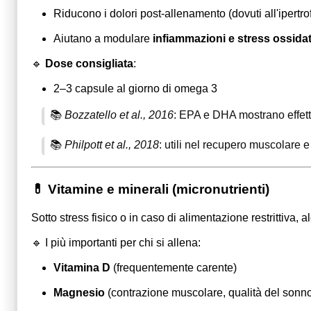
Riducono i dolori post-allenamento (dovuti all'ipertr
Aiutano a modulare
infiammazioni e stress ossida
🔹
Dose consigliata
:
2–3 capsule al giorno di omega 3
📚
Bozzatello et al., 2016
: EPA e DHA mostrano effetti
📚
Philpott et al., 2018
: utili nel recupero muscolare e
💊 Vitamine e minerali (micronutrienti)
Sotto stress fisico o in caso di alimentazione restrittiva, a
🔹 I più importanti per chi si allena:
Vitamina D
(frequentemente carente)
Magnesio
(contrazione muscolare, qualità del sonn