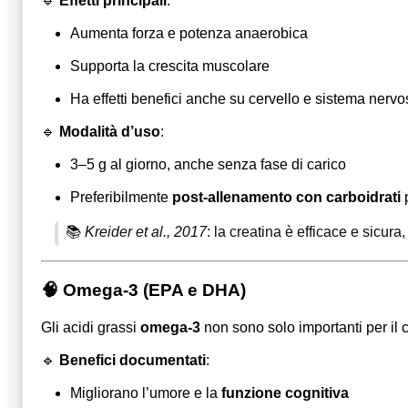
🔹
Effetti principali
:
Aumenta forza e potenza anaerobica
Supporta la crescita muscolare
Ha effetti benefici anche su cervello e sistema nervo
🔹
Modalità d’uso
:
3–5 g al giorno, anche senza fase di carico
Preferibilmente
post-allenamento con carboidrati
p
📚
Kreider et al., 2017
: la creatina è efficace e sicur
🧠 Omega-3 (EPA e DHA)
Gli
acidi grassi
omega-3
non sono solo importanti per il 
🔹
Benefici documentati
:
Migliorano l’umore e la
funzione cognitiva