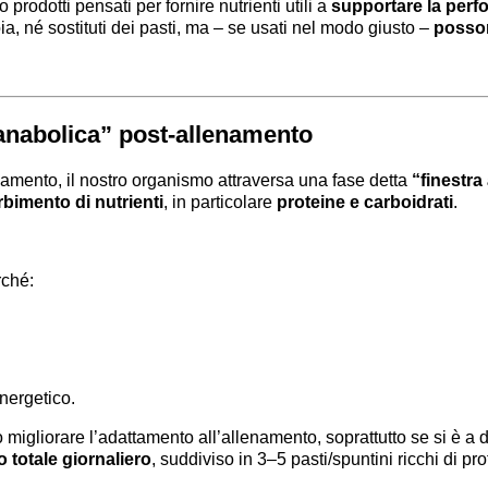
 prodotti pensati per fornire nutrienti utili a
supportare la perfo
a, né sostituti dei pasti, ma – se usati nel modo giusto –
posson
 anabolica” post-allenamento
namento, il nostro organismo attraversa una fase detta
“finestra
rbimento di nutrienti
, in particolare
proteine e carboidrati
.
ché:
energetico.
migliorare l’adattamento all’allenamento, soprattutto se si è a di
 totale giornaliero
, suddiviso in 3–5 pasti/spuntini ricchi di pro