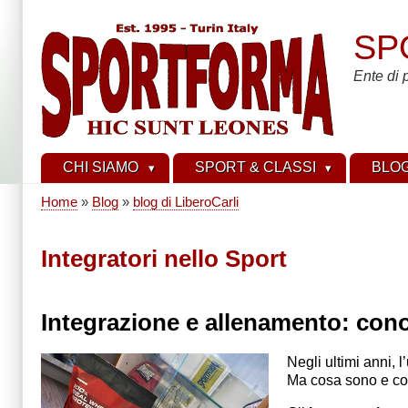
Salta
al
SP
contenuto
principale
Ente di 
CHI SIAMO
SPORT & CLASSI
BLO
Home
Blog
blog di LiberoCarli
Briciole
di
Integratori nello Sport
pane
Integrazione e allenamento: conos
Negli ultimi anni, 
Ma cosa sono e c