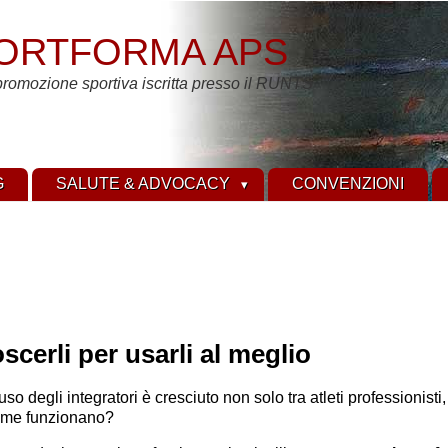
ORTFORMA APS
promozione sportiva iscritta presso il RUNTS
G
SALUTE & ADVOCACY
CONVENZIONI
cerli per usarli al meglio
l’uso degli integratori è cresciuto non solo tra atleti profession
ome funzionano?