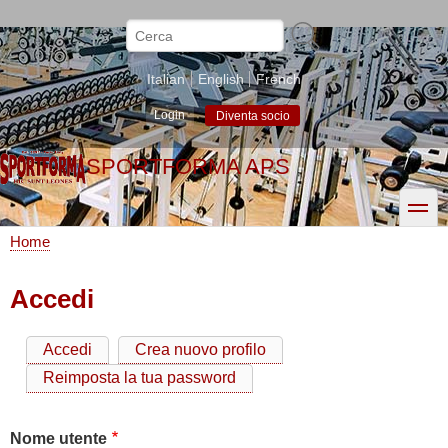
Salta
al
Cerca
contenuto
principale
Italian
English
French
Login
Diventa socio
SPORTFORMA APS
toggle
Home
Briciole
di
Accedi
pane
Accedi
Crea nuovo profilo
Schede
Reimposta la tua password
primarie
Nome utente