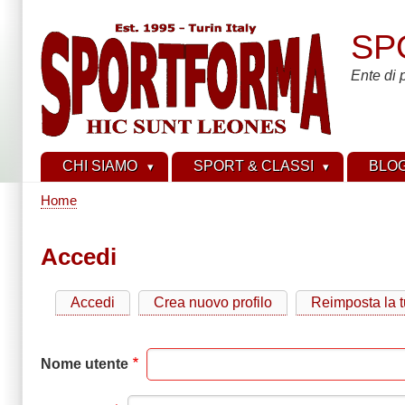
Salta
al
SP
contenuto
principale
Ente di 
CHI SIAMO
SPORT & CLASSI
BLO
Home
Briciole
di
Accedi
pane
Accedi
Crea nuovo profilo
Reimposta la 
Schede
primarie
Nome utente