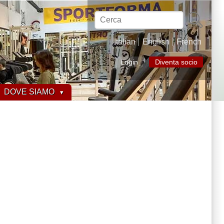
Cerca
Italian
English
French
Login
Diventa socio
DOVE SIAMO