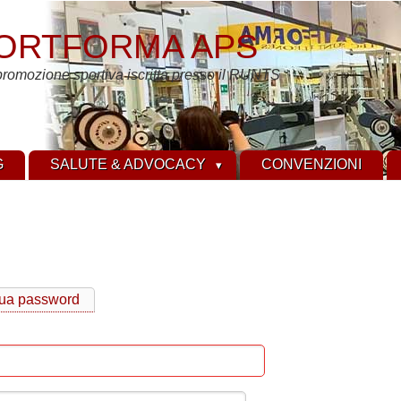
ORTFORMA APS
promozione sportiva iscritta presso il RUNTS
G
SALUTE & ADVOCACY
CONVENZIONI
tua password