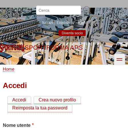
Salta
al
Cerca
contenuto
principale
Italian
English
French
Login
Diventa socio
SPORTFORMA APS
toggle
Home
Briciole
di
Accedi
pane
Accedi
Crea nuovo profilo
Schede
Reimposta la tua password
primarie
Nome utente