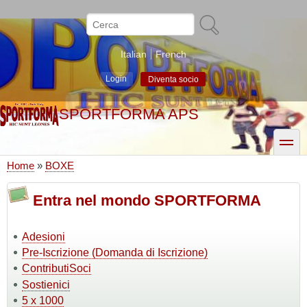
Salta
al
Cerca
contenuto
principale
Italian
French
Login
Diventa socio
SPORTFORMA APS
toggle
Home
BOXE
Briciole
di
Entra nel mondo SPORTFORMA
pane
Adesioni
Pre-Iscrizione (Domanda di Iscrizione)
ContributiSoci
Sostienici
5 x 1000