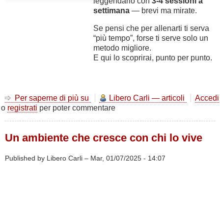
leggendario con
3-4 sessioni a
settimana
— brevi ma mirate.
Se pensi che per allenarti ti serva
“più tempo”, forse ti serve solo un
metodo migliore.
E qui lo scoprirai, punto per punto.
Per saperne di più su
Studio
Libero Carli — articoli
Accedi
o
registrati
per poter commentare
e
Pesi:
perché
Un ambiente che cresce con chi lo vive
Allenarsi
alla
SPORTFORMA
Published by Libero Carli –
Mar, 01/07/2025 - 14:07
è
la
mossa
più
Intelligente
che