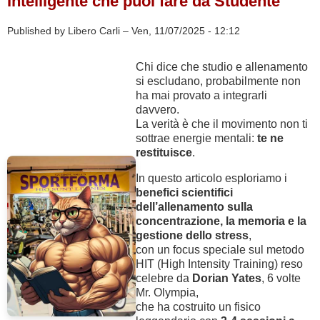
Intelligente che puoi fare da Studente
Published by Libero Carli –
Ven, 11/07/2025 - 12:12
Chi dice che studio e allenamento
si escludano, probabilmente non
ha mai provato a integrarli
davvero.
La verità è che il movimento non ti
sottrae energie mentali:
te ne
restituisce
.
In questo articolo esploriamo i
benefici scientifici
dell’allenamento sulla
concentrazione, la memoria e la
gestione dello stress
,
con un focus speciale sul metodo
HIT (High Intensity Training) reso
celebre da
Dorian Yates
, 6 volte
Mr. Olympia,
che ha costruito un fisico