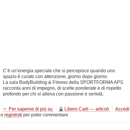
puoi
fare
da
Studente
C’è un’energia speciale che si percepisce quando uno
spazio è curato con attenzione, giorno dopo giorno.
La sala BodyBuilding & Fitness della SPORTFORMA APS
racconta anni di impegno, di scelte ponderate e di rispetto
profondo per chi si allena con passione e serietà.
Per saperne di più su
Un
Libero Carli — articoli
Accedi
o
registrati
per poter commentare
ambiente
che
cresce