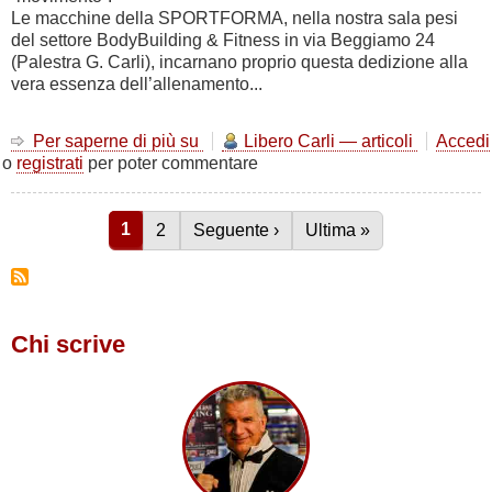
Le macchine della SPORTFORMA, nella nostra sala pesi
del settore BodyBuilding & Fitness in via Beggiamo 24
(Palestra G. Carli), incarnano proprio questa dedizione alla
vera essenza dell’allenamento...
Per saperne di più su
Non
Libero Carli — articoli
Accedi
o
registrati
per poter commentare
chiamatelo
Fitness
Pagina attuale
1
Pagina
2
Pagina successiva
Seguente ›
Ultima pagina
Ultima »
Paginazione
Chi scrive