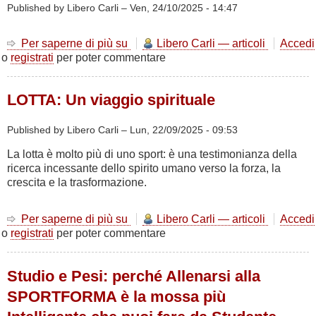
Published by Libero Carli –
Ven, 24/10/2025 - 14:47
Per saperne di più su
L'importanza
Libero Carli — articoli
Accedi
o
registrati
per poter commentare
del
recupero
LOTTA: Un viaggio spirituale
Published by Libero Carli –
Lun, 22/09/2025 - 09:53
La lotta è molto più di uno sport: è una testimonianza della
ricerca incessante dello spirito umano verso la forza, la
crescita e la trasformazione.
Per saperne di più su
LOTTA:
Libero Carli — articoli
Accedi
o
registrati
per poter commentare
Un
viaggio
spirituale
Studio e Pesi: perché Allenarsi alla
SPORTFORMA è la mossa più