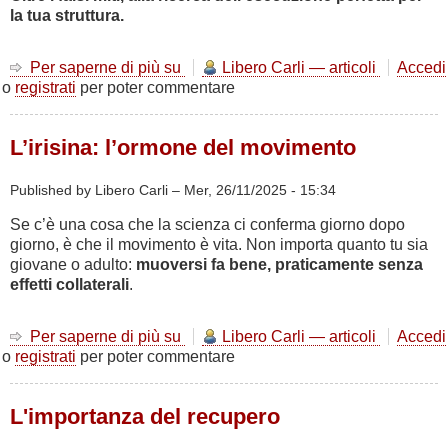
la tua struttura.
Per saperne di più su
Lo
Libero Carli — articoli
Accedi
o
registrati
per poter commentare
Squat:
Tra
Biomeccanica
L’irisina: l’ormone del movimento
e
Fisica
Applicata
Published by Libero Carli –
Mer, 26/11/2025 - 15:34
Se c’è una cosa che la scienza ci conferma giorno dopo
giorno, è che il movimento è vita. Non importa quanto tu sia
giovane o adulto:
muoversi fa bene, praticamente senza
effetti collaterali
.
Per saperne di più su
L’irisina:
Libero Carli — articoli
Accedi
o
registrati
per poter commentare
l’ormone
del
movimento
L'importanza del recupero