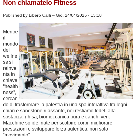
Non chiamatelo Fitness
con
chi
lo
Published by Libero Carli –
Gio, 24/04/2025 - 13:18
vive
Mentre
il
mondo
del
wellne
ss si
reinve
nta in
chiave
“health
ness”,
cercan
do di trasformare la palestra in una spa interattiva tra legni
chiari e sandstone rilassante, noi restiamo fedeli alla
sostanza: ghisa, biomeccanica pura e carichi veri.
Macchine solide, nate per scolpire corpi, migliorare
prestazioni e sviluppare forza autentica, non solo
“movimento”.