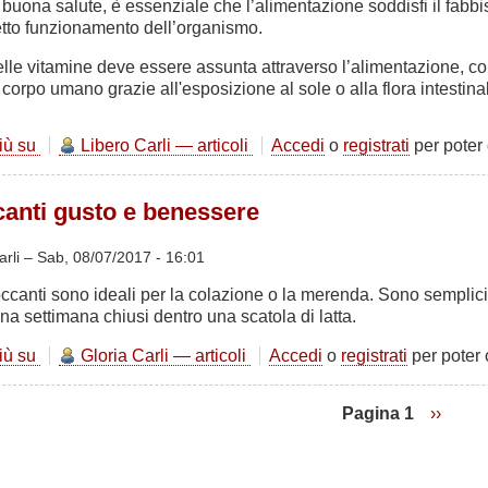
uona salute, è essenziale che l’alimentazione soddisfi il fabbi
retto funzionamento dell’organismo.
lle vitamine deve essere assunta attraverso l’alimentazione, c
corpo umano grazie all'esposizione al sole o alla flora intestina
più su
Vitamine
Libero Carli — articoli
Accedi
o
registrati
per poter
per
la
canti gusto e benessere
nostra
salute
arli –
Sab, 08/07/2017 - 16:01
roccanti sono ideali per la colazione o la merenda. Sono semplici
na settimana chiusi dentro una scatola di latta.
più su
Biscotti
Gloria Carli — articoli
Accedi
o
registrati
per poter
croccanti
gusto
Pagina 1
Pagina
››
e
succes
benessere