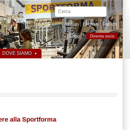
Cerca
Italian
English
French
Login
Diventa socio
DOVE SIAMO
ere alla Sportforma