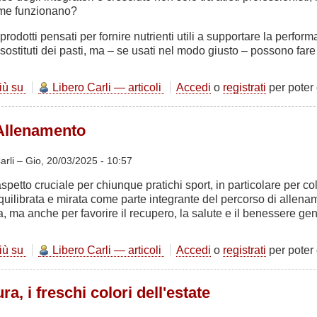
me funzionano?
 prodotti pensati per fornire nutrienti utili a supportare la perfo
sostituti dei pasti, ma – se usati nel modo giusto – possono fare l
più su
Integratori
Libero Carli — articoli
Accedi
o
registrati
per poter
nello
Sport
 Allenamento
arli –
Gio, 20/03/2025 - 10:57
aspetto cruciale per chiunque pratichi sport, in particolare per 
uilibrata e mirata come parte integrante del percorso di allenam
a, ma anche per favorire il recupero, la salute e il benessere ge
più su
Nutrizione
Libero Carli — articoli
Accedi
o
registrati
per poter
e
Allenamento
ra, i freschi colori dell'estate