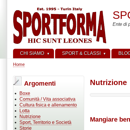
Salta
al
SP
contenuto
principale
Ente di 
CHI SIAMO
SPORT & CLASSI
BLO
Home
Briciole
di
Nutrizione
Argomenti
pane
Boxe
Comunità / Vita associativa
Cultura fisica e allenamento
Lotta
Nutrizione
Mangiare bene
Sport, Territorio e Società
Storie