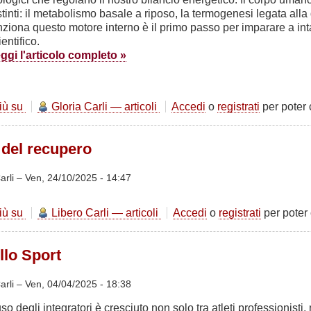
stinti: il metabolismo basale a riposo, la termogenesi legata alla 
nziona questo motore interno è il primo passo per imparare a inta
ientifico.
ggi l'articolo completo »
più su
Il
Gloria Carli — articoli
Accedi
o
registrati
per poter
vero
motore
 del recupero
del
dimagrimento:
come
arli –
Ven, 24/10/2025 - 14:47
brucia
le
più su
L'importanza
Libero Carli — articoli
Accedi
o
registrati
per poter
calorie
del
il
recupero
nostro
llo Sport
corpo?
arli –
Ven, 04/04/2025 - 18:38
’uso degli integratori è cresciuto non solo tra atleti professioni