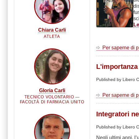
di
fu
sc
Le
Chiara Carli
ATLETA
Per saperne di 
L'importanza
Published by Libero C
Gloria Carli
Per saperne di 
TECNICO VOLONTARIO —
FACOLTÀ DI FARMACIA UNITO
Integratori ne
Published by Libero C
Negli ultimi anni, l