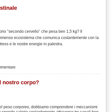
stinale
prio "secondo cervello" che pesa ben 1,5 kg? Il
n immenso ecosistema che comunica costantemente con la
ress e le nostre energie in palestra.
mmentare
il nostro corpo?
 del peso corporeo, dobbiamo comprendere i meccanismi
no spende calorie costantemente attraverso tre canali ben