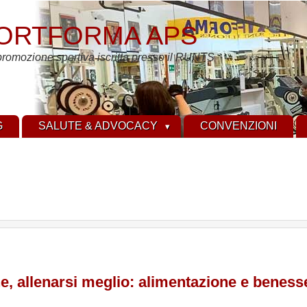
ORTFORMA APS
promozione sportiva iscritta presso il RUNTS
G
SALUTE & ADVOCACY
CONVENZIONI
, allenarsi meglio: alimentazione e beness