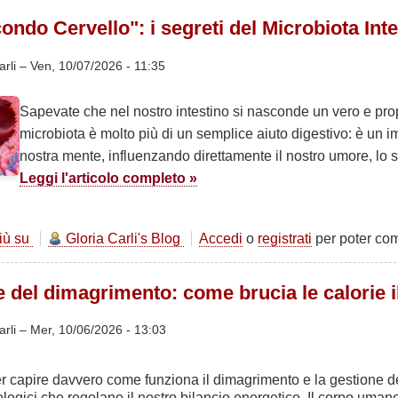
CREATINA
condo Cervello": i segreti del Microbiota Inte
-
la
molecola
arli
–
Ven, 10/07/2026 - 11:35
della
forza
Sapevate che nel nostro intestino si nasconde un vero e pro
rapida
microbiota è molto più di un semplice aiuto digestivo: è u
nostra mente, influenzando direttamente il nostro umore, lo st
Leggi l'articolo completo »
più su
Il
Gloria Carli's Blog
Accedi
o
registrati
per poter co
nostro
"Secondo
e del dimagrimento: come brucia le calorie 
Cervello":
i
segreti
arli –
Mer, 10/06/2026 - 13:03
del
Microbiota
r capire davvero come funziona il dimagrimento e la gestione
Intestinale
ologici che regolano il nostro bilancio energetico. Il corpo uma