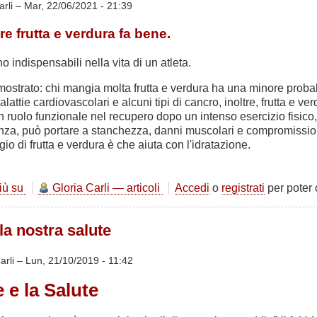
arli –
Mar, 22/06/2021 - 21:39
e frutta e verdura fa bene.
o indispensabili nella vita di un atleta.
mostrato: chi mangia molta frutta e verdura ha una minore probabi
attie cardiovascolari e alcuni tipi di cancro, inoltre, frutta e ve
n ruolo funzionale nel recupero dopo un intenso esercizio fisico,
a, può portare a stanchezza, danni muscolari e compromission
io di frutta e verdura è che aiuta con l'idratazione.
più su
Frutta
Gloria Carli — articoli
Accedi
o
registrati
per poter
e
verdura,
la nostra salute
i
freschi
colori
arli –
Lun, 21/10/2019 - 11:42
dell'estate
 e la Salute