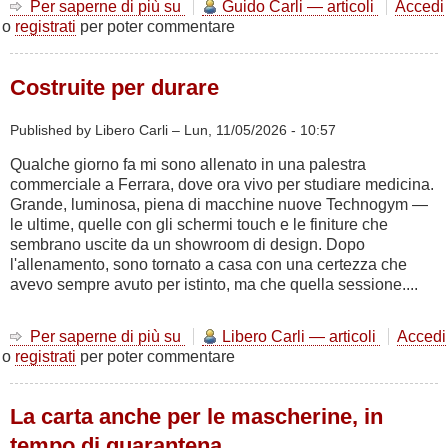
Per saperne di più su
Le
Guido Carli — articoli
Accedi
o
registrati
per poter commentare
persone
che
fanno
Costruite per durare
la
Sportforma:
Storie
Published by Libero Carli –
Lun, 11/05/2026 - 10:57
e
Qualche giorno fa mi sono allenato in una palestra
Persone
commerciale a Ferrara, dove ora vivo per studiare medicina.
Grande, luminosa, piena di macchine nuove Technogym —
le ultime, quelle con gli schermi touch e le finiture che
sembrano uscite da un showroom di design. Dopo
l'allenamento, sono tornato a casa con una certezza che
avevo sempre avuto per istinto, ma che quella sessione....
Per saperne di più su
Costruite
Libero Carli — articoli
Accedi
o
registrati
per poter commentare
per
durare
La carta anche per le mascherine, in
tempo di quarantena