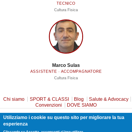
TECNICO
Cultura Fisica
Marco Sulas
ASSISTENTE · ACCOMPAGNATORE
Cultura Fisica
Chi siamo
SPORT & CLASSI
Blog
Salute & Advocacy
Convenzioni
DOVE SIAMO
Utilizziamo i cookie su questo sito per migliorare la tua
Privacy Policy
Cookie Policy
Safeguarding
esperienza
Statuto e Trasparenza
Contatti