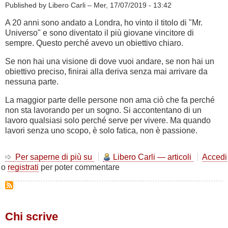
Published by Libero Carli –
Mer, 17/07/2019 - 13:42
di
quarantena
A 20 anni sono andato a Londra, ho vinto il titolo di "Mr.
Universo" e sono diventato il più giovane vincitore di
sempre. Questo perché avevo un obiettivo chiaro.
Se non hai una visione di dove vuoi andare, se non hai un
obiettivo preciso, finirai alla deriva senza mai arrivare da
nessuna parte.
La maggior parte delle persone non ama ciò che fa perché
non sta lavorando per un sogno. Si accontentano di un
lavoro qualsiasi solo perché serve per vivere. Ma quando
lavori senza uno scopo, è solo fatica, non è passione.
Per saperne di più su
Regole
Libero Carli — articoli
Accedi
o
registrati
per poter commentare
del
successo
-
Arnold
Schwarzenegger
Chi scrive