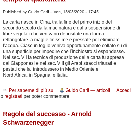
Published by Guido Carli –
Ven, 13/03/2020 - 17:45
La carta nasce in Cina, tra la fine del primo inizio del
secondo secolo dalla macinatura e dalla sospensione di
fibre vegetali che venivano depositate una forma
rettangolare a maglie finissime e pressate per eliminare
l'acqua. Ciascun foglio veniva opportunamente collato su di
una superficie per impedire che l'inchiostro si espandesse.
Nel sec. VII la tecnica di produzione della carta fu appresa
dai Giapponesi e nel sec. VIII gli Arabi stracci triturati e
pestati che la introdussero in Medio Oriente e
Nord Africa, in Spagna e Italia.
Per saperne di più su
La
Guido Carli — articoli
Accedi
o
registrati
per poter commentare
carta
anche
per
Regole del successo - Arnold
le
mascherine,
Schwarzenegger
in
tempo