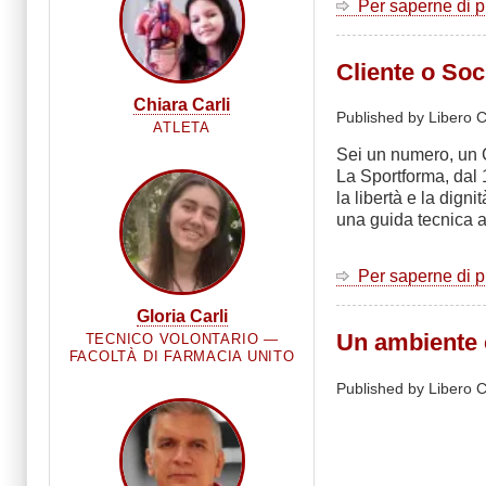
Per saperne di 
Cliente o Soc
Chiara Carli
Published by Libero C
ATLETA
Sei un numero, un 
La Sportforma, dal 1
la libertà e la dign
una guida tecnica au
Per saperne di 
Gloria Carli
Un ambiente c
TECNICO VOLONTARIO —
FACOLTÀ DI FARMACIA UNITO
Published by Libero C