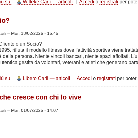
più su
La
Willeke Carli — articoli
Accedi
o
registrati
per pot
palestra
come
io?
valvola
di
sicurezza
arli –
Mer, 18/02/2026 - 15:45
Cliente o un Socio?
995, rifiuta il modello fitness dove l'attività sportiva viene trat
ità della persona. Niente vincoli bancari, niente spazi affollati. L
tentica gestita da volontari, veterani e atleti che generano part
più su
Cliente
Libero Carli — articoli
Accedi
o
registrati
per poter
o
Socio?
he cresce con chi lo vive
arli –
Mar, 01/07/2025 - 14:07