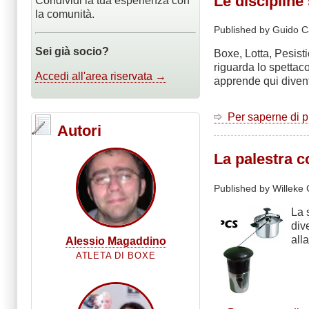
Le discipline
Condividi la tua esperienza con
la comunità.
Published by Guido C
Sei già socio?
Boxe, Lotta, Pesisti
riguarda lo spettac
Accedi all'area riservata →
apprende qui divent
Per saperne di 
Autori
La palestra c
Published by Willeke 
La 
div
all
Alessio Magaddino
ATLETA DI BOXE