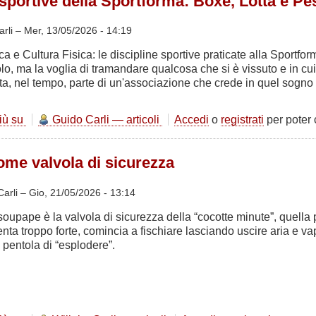
 sportive della Sportforma: Boxe, Lotta e Pe
Sportforma:
vita
associativa
arli –
Mer, 13/05/2026 - 14:19
ca e Cultura Fisica: le discipline sportive praticate alla Sportf
olo, ma la voglia di tramandare qualcosa che si è vissuto e in cu
a, nel tempo, parte di un'associazione che crede in quel sogno in
più su
Le
Guido Carli — articoli
Accedi
o
registrati
per poter
discipline
sportive
ome valvola di sicurezza
della
Sportforma:
Boxe,
Carli –
Gio, 21/05/2026 - 13:14
Lotta
soupape è la valvola di sicurezza della “cocotte minute”, quella
e
enta troppo forte, comincia a fischiare lasciando uscire aria e v
Pesi
a pentola di “esplodere”.