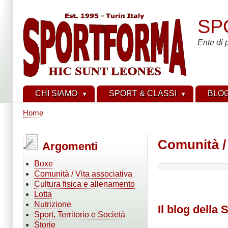
Salta
al
SP
contenuto
principale
Ente di 
CHI SIAMO
SPORT & CLASSI
BLO
Home
Briciole
di
Comunità / 
Argomenti
pane
Boxe
Comunità / Vita associativa
Cultura fisica e allenamento
Lotta
Nutrizione
Il blog della
Sport, Territorio e Società
Storie