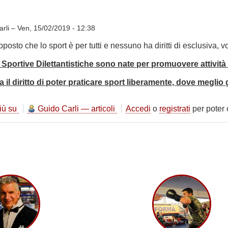
con
chi
lo
arli –
Ven, 15/02/2019 - 12:38
vive
osto che lo sport è per tutti e nessuno ha diritti di esclusiva, vo
 Sportive Dilettantistiche sono nate per promuovere attività 
a il diritto di poter praticare sport liberamente, dove meglio
più su
AMMONIMENTO
Guido Carli — articoli
Accedi
o
registrati
per poter
alle
Entità
Sportive
Nazionali
che
minacciano
squalifiche
o
sanzioni
pecuniarie.