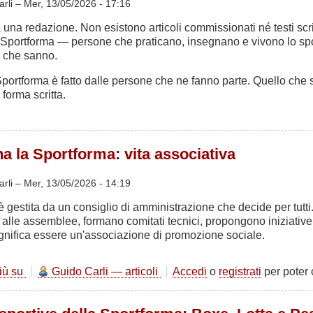
arli –
Mer, 13/05/2026 - 17:16
una redazione. Non esistono articoli commissionati né testi scrit
la Sportforma — persone che praticano, insegnano e vivono lo spo
o che sanno.
 Sportforma è fatto dalle persone che ne fanno parte. Quello ch
forma scritta.
 la Sportforma: vita associativa
arli –
Mer, 13/05/2026 - 14:19
 gestita da un consiglio di amministrazione che decide per tutti
 alle assemblee, formano comitati tecnici, propongono iniziativ
gnifica essere un'associazione di promozione sociale.
più su
Come
Guido Carli — articoli
Accedi
o
registrati
per poter
funziona
la