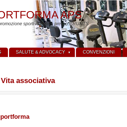
ORTFORMA APS
promozione sportiva iscritta presso il RUNTS
G
SALUTE & ADVOCACY
CONVENZIONI
Vita associativa
 Sportforma