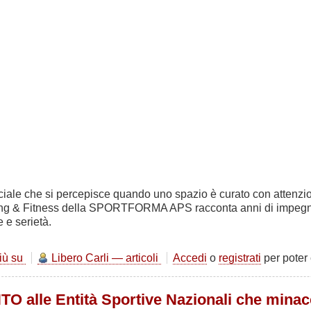
iale che si percepisce quando uno spazio è curato con attenzi
ng & Fitness della SPORTFORMA APS racconta anni di impegno, d
 e serietà.
più su
Un
Libero Carli — articoli
Accedi
o
registrati
per poter
ambiente
che
alle Entità Sportive Nazionali che minacc
cresce