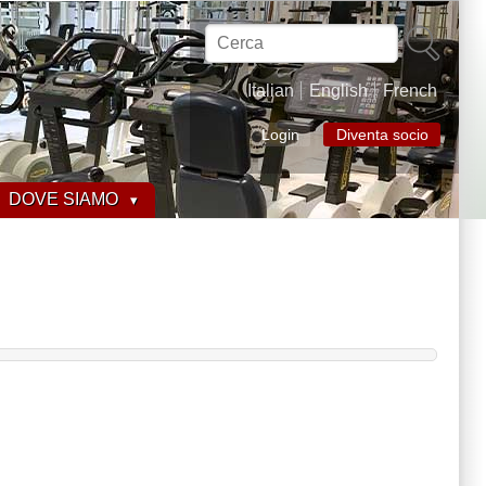
Cerca
Italian
English
French
Login
Diventa socio
DOVE SIAMO