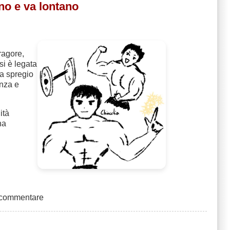
no e va lontano
fragore,
si è legata
 a spregio
enza e
ità
na
 commentare