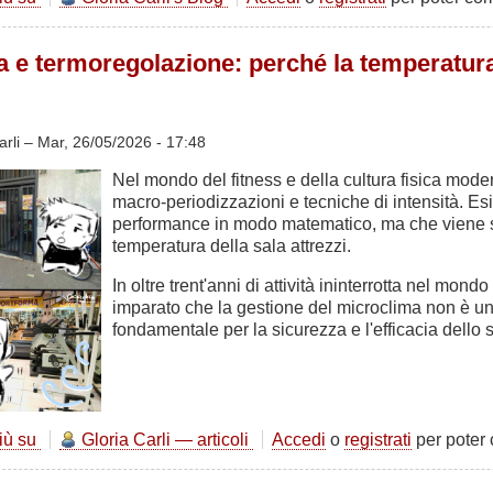
di
Ulisse
e termoregolazione: perché la temperatura i
e
il
Vuoto
di
arli –
Mar, 26/05/2026 - 17:48
Mike
Mentzer:
Nel mondo del fitness e della cultura fisica mode
Quando
macro-periodizzazioni e tecniche di intensità. Es
il
performance in modo matematico, ma che viene s
Bodybuilding
temperatura della sala attrezzi.
Diventa
Mito
In oltre trent'anni di attività ininterrotta nel 
e
imparato che la gestione del microclima non è u
Scultura
fondamentale per la sicurezza e l'efficacia dello st
più su
Biomeccanica
Gloria Carli — articoli
Accedi
o
registrati
per poter
e
termoregolazione: