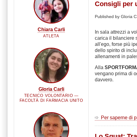
Consigli per 
Published by Gloria C
Chiara Carli
In sala attrezzi a v
ATLETA
carica il bilancier
all'ego, forse più i
dello spirito di in
allenamenti in pale
Alla
SPORTFOR
vengano prima di og
davvero.
Gloria Carli
TECNICO VOLONTARIO —
FACOLTÀ DI FARMACIA UNITO
Per saperne di 
Lo Squat: Tr