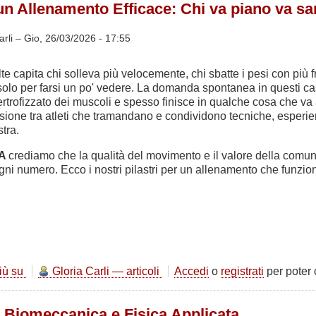
un Allenamento Efficace: Chi va piano va sa
perché
la
temperatura
arli –
Gio, 26/03/2026 - 17:55
in
sala
olte capita chi solleva più velocemente, chi sbatte i pesi con più 
attrezzi
e solo per farsi un po' vedere. La domanda spontanea in questi ca
è
pertrofizzato dei muscoli e spesso finisce in qualche cosa che va
una
clusione tra atleti che tramandano e condividono tecniche, esperi
variabile
stra.
scientifica
MA
crediamo che la qualità del movimento e il valore della comun
ni numero. Ecco i nostri pilastri per un allenamento che funzio
più su
Consigli
Gloria Carli — articoli
Accedi
o
registrati
per poter
per
un
a Biomeccanica e Fisica Applicata
Allenamento