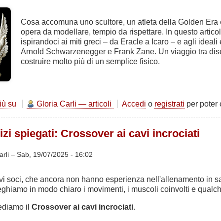
Cosa accomuna uno scultore, un atleta della Golden Era e
opera da modellare, tempio da rispettare. In questo artic
ispirandoci ai miti greci – da Eracle a Icaro – e agli idea
Arnold Schwarzenegger e Frank Zane. Un viaggio tra discip
costruire molto più di un semplice fisico.
più su
Allenarsi
Gloria Carli — articoli
Accedi
o
registrati
per poter
come
uno
cizi spiegati: Crossover ai cavi incrociati
scultore:
dal
mito
arli –
Sab, 19/07/2025 - 16:02
di
Ercole
nuovi soci, che ancora non hanno esperienza nell'allenamento in s
alla
ieghiamo in modo chiaro i movimenti, i muscoli coinvolti e qualc
Golden
Era
vediamo il
Crossover ai cavi incrociati
.
del