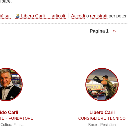
ipare.
più su
Sabato
Libero Carli — articoli
Accedi
o
registrati
per poter
allenamento
addominali
Pagina 1
Pagina
››
alla
succes
SPORTFORMA!
ido Carli
Libero Carli
TE · FONDATORE
CONSIGLIERE TECNICO
 Cultura Fisica
Boxe · Pesistica