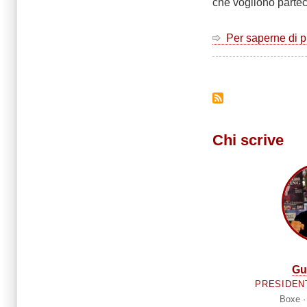
che vogliono partec
Per saperne di 
Paginazione
Chi scrive
Gu
PRESIDEN
Boxe ·