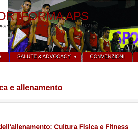
ORTFORMA APS
promozione sportiva iscritta presso il RUNTS
G
SALUTE & ADVOCACY
CONVENZIONI
ica e allenamento
ell'allenamento: Cultura Fisica e Fitness