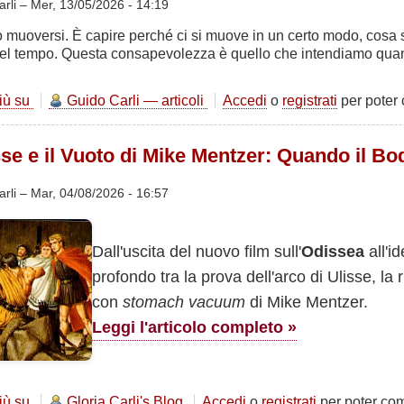
arli –
Mer, 13/05/2026 - 14:19
o muoversi. È capire perché ci si muove in un certo modo, cosa 
el tempo. Questa consapevolezza è quello che intendiamo quando
più su
Metodologia
Guido Carli — articoli
Accedi
o
registrati
per poter
dell'allenamento:
Cultura
sse e il Vuoto di Mike Mentzer: Quando il Bo
Fisica
e
Fitness
arli
–
Mar, 04/08/2026 - 16:57
Dall'uscita del nuovo film sull'
Odissea
all'i
profondo tra la prova dell'arco di Ulisse, la
con
stomach vacuum
di Mike Mentzer.
Leggi l'articolo completo »
più su
L'Arco
Gloria Carli's Blog
Accedi
o
registrati
per poter co