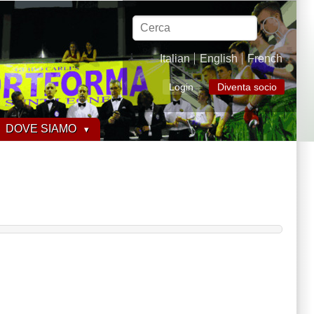
Cerca
Italian
English
French
Login
Diventa socio
DOVE SIAMO