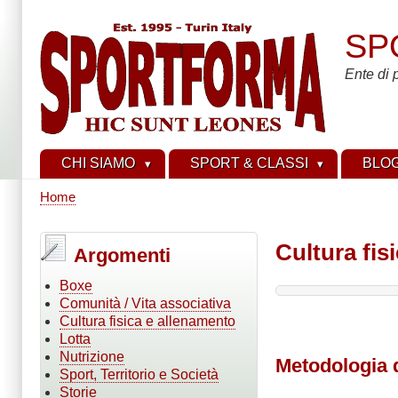
Salta
al
SP
contenuto
principale
Ente di 
CHI SIAMO
SPORT & CLASSI
BLO
Home
Briciole
di
Cultura fis
Argomenti
pane
Boxe
Comunità / Vita associativa
Cultura fisica e allenamento
Lotta
Nutrizione
Metodologia d
Sport, Territorio e Società
Storie