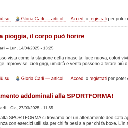
bodybuilding
più su
Tutti
Gloria Carli — articoli
Accedi
o
registrati
per poter
gli
esercizi
a pioggia, il corpo può fiorire
spiegati:
Crossover
ai
arli –
Lun, 14/04/2025 - 13:25
cavi
so vista come la stagione della rinascita: luce nuova, colori viv
incrociati
gge improvvise, cieli grigi, umidità e vento possono alterare più 
più su
Anche
Gloria Carli — articoli
Accedi
o
registrati
per poter
sotto
la
namento addominali alla SPORTFORMA!
pioggia,
il
corpo
arli –
Gio, 27/03/2025 - 11:35
può
 alla SPORTFORMA ci troviamo per un allenamento dedicato a
fiorire
nza con esercizi utili sia per chi fa pesi sia per chi fa boxe. L’in