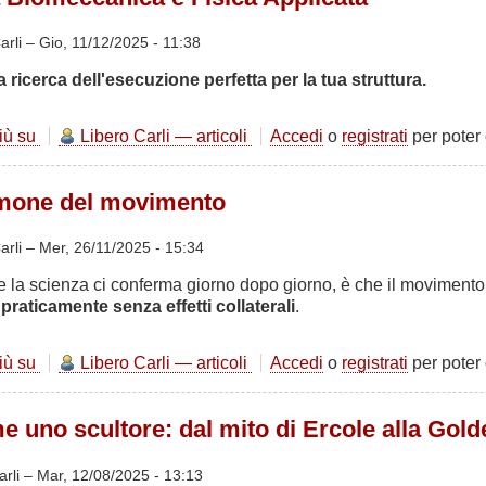
Efficace:
Chi
arli –
Gio, 11/12/2025 - 11:38
va
alla ricerca dell'esecuzione perfetta per la tua struttura.
piano
va
sano
più su
Lo
Libero Carli — articoli
Accedi
o
registrati
per poter
e
Squat:
va
Tra
lontano
ormone del movimento
Biomeccanica
e
Fisica
arli –
Mer, 26/11/2025 - 15:34
Applicata
 la scienza ci conferma giorno dopo giorno, è che il movimento 
praticamente senza effetti collaterali
.
più su
L’irisina:
Libero Carli — articoli
Accedi
o
registrati
per poter
l’ormone
del
e uno scultore: dal mito di Ercole alla Gol
movimento
arli –
Mar, 12/08/2025 - 13:13