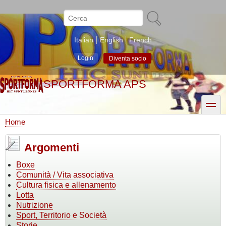
Salta
al
Cerca
contenuto
principale
Italian
English
French
Login
Diventa socio
SPORTFORMA APS
toggle
Home
Briciole
di
Argomenti
pane
Boxe
Comunità / Vita associativa
Cultura fisica e allenamento
Lotta
Nutrizione
Sport, Territorio e Società
Storie