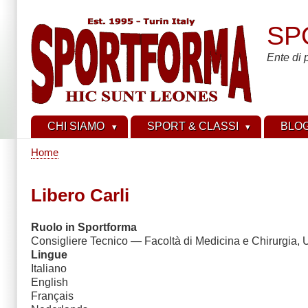
Salta
al
SP
contenuto
principale
Ente di 
CHI SIAMO
SPORT & CLASSI
BLO
Home
Briciole
di
Libero Carli
pane
Ruolo in Sportforma
Consigliere Tecnico — Facoltà di Medicina e Chirurgia, 
Lingue
Italiano
English
Français