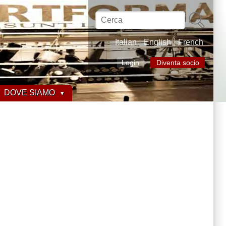
Cerca
Italian
English
French
Login
Diventa socio
DOVE SIAMO