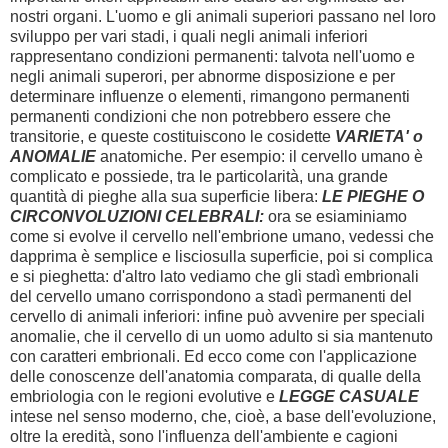
nostri organi. L'uomo e gli animali superiori passano nel loro
sviluppo per vari stadi, i quali negli animali inferiori
rappresentano condizioni permanenti: talvota nell'uomo e
negli animali superori, per abnorme disposizione e per
determinare influenze o elementi, rimangono permanenti
permanenti condizioni che non potrebbero essere che
transitorie, e queste costituiscono le cosidette
VARIETA' o
ANOMALIE
anatomiche. Per esempio: il cervello umano è
complicato e possiede, tra le particolarità, una grande
quantità di pieghe alla sua superficie libera:
LE PIEGHE O
CIRCONVOLUZIONI CELEBRALI:
ora se esiaminiamo
come si evolve il cervello nell'embrione umano, vedessi che
dapprima è semplice e lisciosulla superficie, poi si complica
e si pieghetta: d'altro lato vediamo che gli stadì embrionali
del cervello umano corrispondono a stadì permanenti del
cervello di animali inferiori: infine può avvenire per speciali
anomalie, che il cervello di un uomo adulto si sia mantenuto
con caratteri embrionali. Ed ecco come con l'applicazione
delle conoscenze dell'anatomia comparata, di qualle della
embriologia con le regioni evolutive e
LEGGE CASUALE
intese nel senso moderno, che, cioè, a base dell'evoluzione,
oltre la eredità, sono l'influenza dell'ambiente e cagioni