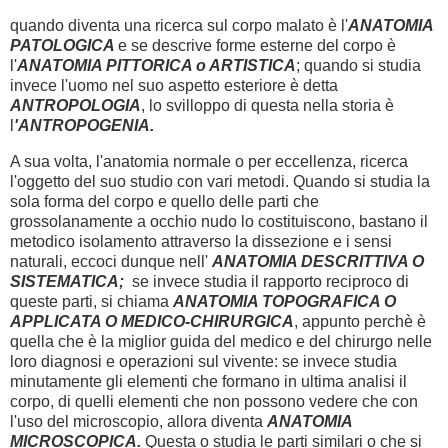
quando diventa una ricerca sul corpo malato è l'
ANATOMIA
PATOLOGICA
e se descrive forme esterne del corpo è
l'
ANATOMIA PITTORICA o ARTISTICA
; quando si studia
invece l'uomo nel suo aspetto esteriore è detta
ANTROPOLOGIA
, lo svilloppo di questa nella storia è
l
'ANTROPOGENIA.
A sua volta, l'anatomia normale o per eccellenza, ricerca
l'oggetto del suo studio con vari metodi. Quando si studia la
sola forma del corpo e quello delle parti che
grossolanamente a occhio nudo lo costituiscono, bastano il
metodico isolamento attraverso la dissezione e i sensi
naturali, eccoci dunque nell'
ANATOMIA DESCRITTIVA O
SISTEMATICA;
se invece studia il rapporto reciproco di
queste parti, si chiama
ANATOMIA TOPOGRAFICA O
APPLICATA O MEDICO-CHIRURGICA
, appunto perchè è
quella che è la miglior guida del medico e del chirurgo nelle
loro diagnosi e operazioni sul vivente: se invece studia
minutamente gli elementi che formano in ultima analisi il
corpo, di quelli elementi che non possono vedere che con
l'uso del microscopio, allora diventa
ANATOMIA
MICROSCOPICA.
Questa o studia le parti similari o che si