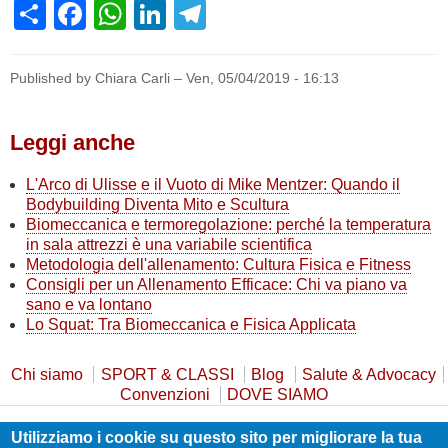
Share
Facebook
WhatsApp
LinkedIn
Telegram
Published by Chiara Carli –
Ven, 05/04/2019 - 16:13
Leggi anche
L'Arco di Ulisse e il Vuoto di Mike Mentzer: Quando il
Bodybuilding Diventa Mito e Scultura
Biomeccanica e termoregolazione: perché la temperatura
in sala attrezzi è una variabile scientifica
Metodologia dell'allenamento: Cultura Fisica e Fitness
Consigli per un Allenamento Efficace: Chi va piano va
sano e va lontano
Lo Squat: Tra Biomeccanica e Fisica Applicata
Chi siamo
SPORT & CLASSI
Blog
Salute & Advocacy
Convenzioni
DOVE SIAMO
Utilizziamo i cookie su questo sito per migliorare la tua
Privacy Policy
Cookie Policy
Safeguarding