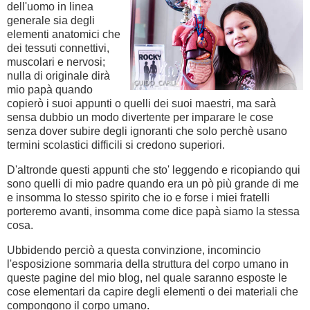
dell'uomo in linea
generale sia degli
elementi anatomici che
dei tessuti connettivi,
muscolari e nervosi;
nulla di originale dirà
mio papà quando
copierò i suoi appunti o quelli dei suoi maestri, ma sarà
sensa dubbio un modo divertente per imparare le cose
senza dover subire degli ignoranti che solo perchè usano
termini scolastici difficili si credono superiori.
D'altronde questi appunti che sto' leggendo e ricopiando qui
sono quelli di mio padre quando era un pò più grande di me
e insomma lo stesso spirito che io e forse i miei fratelli
porteremo avanti, insomma come dice papà siamo la stessa
cosa.
Ubbidendo perciò a questa convinzione, incomincio
l'esposizione sommaria della struttura del corpo umano in
queste pagine del mio blog, nel quale saranno esposte le
cose elementari da capire degli elementi o dei materiali che
compongono il corpo umano.