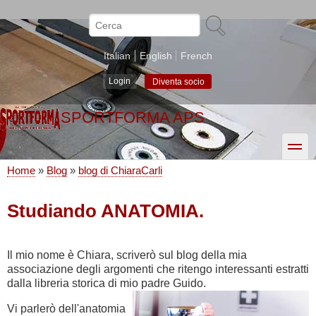
Salta
al
Cerca
contenuto
principale
Italian
English
French
Login
Diventa socio
SPORTFORMA APS
toggle
Home
Blog
blog di ChiaraCarli
Briciole
di
Studiando ANATOMIA.
pane
Il mio nome è Chiara, scriverò sul blog della mia
associazione degli argomenti che ritengo interessanti estratti
dalla libreria storica di mio padre Guido.
Vi parlerò dell'anatomia