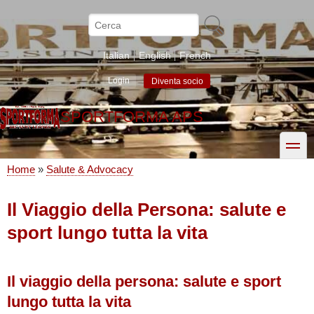
Salta
al
Cerca
contenuto
principale
Italian
English
French
Login
Diventa socio
SPORTFORMA APS
toggle
Home
Salute & Advocacy
Briciole
di
Il Viaggio della Persona: salute e
pane
sport lungo tutta la vita
Il viaggio della persona: salute e sport
lungo tutta la vita