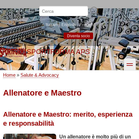
Salta
al
Cerca
contenuto
principale
Italian
English
French
Login
Diventa socio
SPORTFORMA APS
toggle
Home
Salute & Advocacy
Briciole
di
Allenatore e Maestro
pane
Allenatore e Maestro: merito, esperienza
e responsabilità
Un allenatore è molto più di un