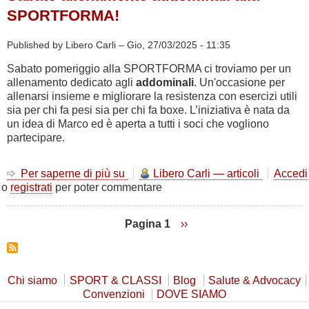
SPORTFORMA!
Published by Libero Carli –
Gio, 27/03/2025 - 11:35
Sabato pomeriggio alla SPORTFORMA ci troviamo per un
allenamento dedicato agli
addominali
. Un'occasione per
allenarsi insieme e migliorare la resistenza con esercizi utili
sia per chi fa pesi sia per chi fa boxe. L’iniziativa è nata da
un idea di Marco ed è aperta a tutti i soci che vogliono
partecipare.
Per saperne di più su
Sabato
Libero Carli — articoli
Accedi
o
registrati
per poter commentare
allenamento
addominali
alla
Pagina 1
Pagina
››
SPORTFORMA!
successiva
Paginazione
Chi siamo
SPORT & CLASSI
Blog
Salute & Advocacy
Convenzioni
DOVE SIAMO