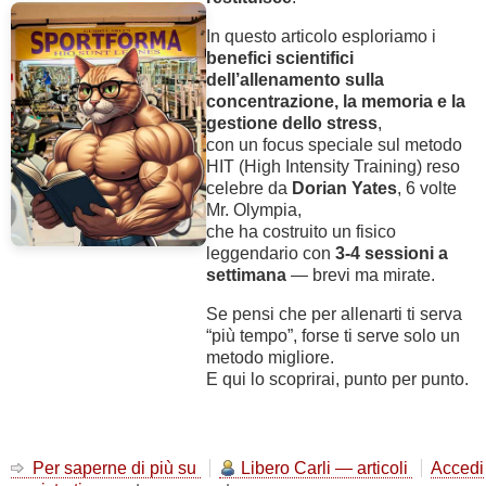
In questo articolo esploriamo i
benefici scientifici
dell’allenamento sulla
concentrazione, la memoria e la
gestione dello stress
,
con un focus speciale sul metodo
HIT (High Intensity Training) reso
celebre da
Dorian Yates
, 6 volte
Mr. Olympia,
che ha costruito un fisico
leggendario con
3-4 sessioni a
settimana
— brevi ma mirate.
Se pensi che per allenarti ti serva
“più tempo”, forse ti serve solo un
metodo migliore.
E qui lo scoprirai, punto per punto.
Per saperne di più su
Studio
Libero Carli — articoli
Accedi