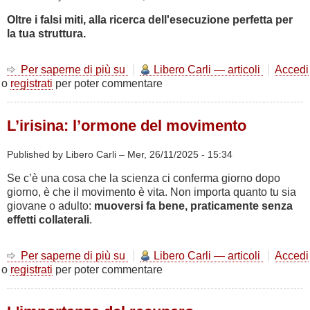
Oltre i falsi miti, alla ricerca dell'esecuzione perfetta per
la tua struttura.
Per saperne di più su
Lo
Libero Carli — articoli
Accedi
o
registrati
per poter commentare
Squat:
Tra
Biomeccanica
L’irisina: l’ormone del movimento
e
Fisica
Applicata
Published by Libero Carli –
Mer, 26/11/2025 - 15:34
Se c’è una cosa che la scienza ci conferma giorno dopo
giorno, è che il movimento è vita. Non importa quanto tu sia
giovane o adulto:
muoversi fa bene, praticamente senza
effetti collaterali
.
Per saperne di più su
L’irisina:
Libero Carli — articoli
Accedi
o
registrati
per poter commentare
l’ormone
del
movimento