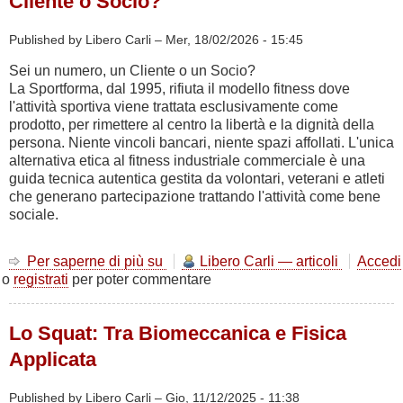
Cliente o Socio?
Efficace:
Chi
va
Published by Libero Carli –
Mer, 18/02/2026 - 15:45
piano
Sei un numero, un Cliente o un Socio?
va
La Sportforma, dal 1995, rifiuta il modello fitness dove
sano
l'attività sportiva viene trattata esclusivamente come
e
prodotto, per rimettere al centro la libertà e la dignità della
va
persona. Niente vincoli bancari, niente spazi affollati. L'unica
lontano
alternativa etica al fitness industriale commerciale è una
guida tecnica autentica gestita da volontari, veterani e atleti
che generano partecipazione trattando l'attività come bene
sociale.
Per saperne di più su
Cliente
Libero Carli — articoli
Accedi
o
registrati
per poter commentare
o
Socio?
Lo Squat: Tra Biomeccanica e Fisica
Applicata
Published by Libero Carli –
Gio, 11/12/2025 - 11:38