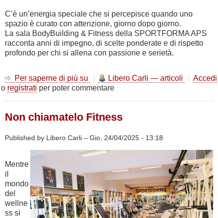
C’è un’energia speciale che si percepisce quando uno
spazio è curato con attenzione, giorno dopo giorno.
La sala BodyBuilding & Fitness della SPORTFORMA APS
racconta anni di impegno, di scelte ponderate e di rispetto
profondo per chi si allena con passione e serietà.
Per saperne di più su
Un
Libero Carli — articoli
Accedi
o
registrati
per poter commentare
ambiente
che
cresce
Non chiamatelo Fitness
con
chi
lo
Published by Libero Carli –
Gio, 24/04/2025 - 13:18
vive
Mentre
il
mondo
del
wellne
ss si