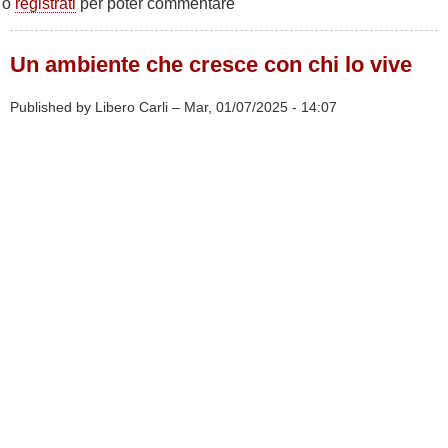
o
registrati
per poter commentare
e
Pesi:
perché
Un ambiente che cresce con chi lo vive
Allenarsi
alla
SPORTFORMA
Published by Libero Carli –
Mar, 01/07/2025 - 14:07
è
la
mossa
più
Intelligente
che
puoi
fare
da
Studente