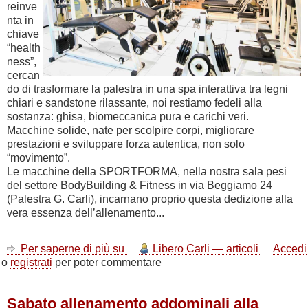
reinve
nta in
chiave
“health
ness”,
cercan
do di trasformare la palestra in una spa interattiva tra legni
chiari e sandstone rilassante, noi restiamo fedeli alla
sostanza: ghisa, biomeccanica pura e carichi veri.
Macchine solide, nate per scolpire corpi, migliorare
prestazioni e sviluppare forza autentica, non solo
“movimento”.
Le macchine della SPORTFORMA, nella nostra sala pesi
del settore BodyBuilding & Fitness in via Beggiamo 24
(Palestra G. Carli), incarnano proprio questa dedizione alla
vera essenza dell’allenamento...
Per saperne di più su
Non
Libero Carli — articoli
Accedi
o
registrati
per poter commentare
chiamatelo
Fitness
Sabato allenamento addominali alla