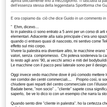
apriva ufficialmente fino a mezzogiorno. Ti lasciava la pal
dell'essenza stessa della leggendaria Sportforma che Gui
E ora copiamo da ciò che dice Guido in un commento i
"  Ehm, dicevo…
Io in palestra ci sono entrato a 5 anni per un corso di art
elementari. Adiacente alla sala principale c'era uno spazi
quando ci entravo quasi di nascosto, mi sentivo come Tek
effetto sul mio corpo.  
Vivere la palestra era diventare altro, le macchine erano "
valori, senza  compromesso.  Chi poteva sosteneva la caus
Io resto agli anni ’90, ai vecchi amici e miti del bodybuil
Le macchine con il pacco pesi laterale sono per il design, 
Oggi invece vedo macchine dove è più comodo mettere lo sp
nei corridoi dei centri commerciali....     Proprio così, 
chiudere quei reparti del centro commerciale con l'illusione
Badate bene, "non socio" .. "cliente" sapete cosa significa 
saperlo,  be ve lo dico io con un esempio che narra la stori
Quando sento dire "cliente in palestra". ho la certezza che