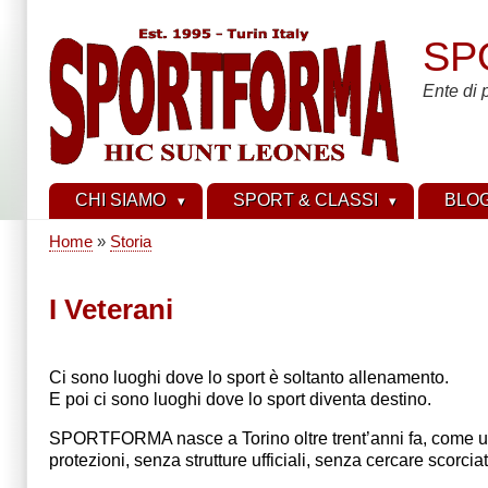
Salta
al
SP
contenuto
principale
Ente di 
CHI SIAMO
SPORT & CLASSI
BLO
Home
Storia
Briciole
di
I Veterani
pane
Ci sono luoghi dove lo sport è soltanto allenamento.
E poi ci sono luoghi dove lo sport diventa destino.
SPORTFORMA nasce a Torino oltre trent’anni fa, come un
protezioni, senza strutture ufficiali, senza cercare scorciat