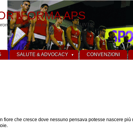
ORTFORMA APS
promozione sportiva iscritta presso il RUNTS
G
SALUTE & ADVOCACY
CONVENZIONI
 fiore che cresce dove nessuno pensava potesse nascere più n
oie.