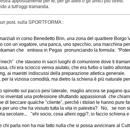
estra appositamente per te, per gli atleti o gli amici più stretti
do a tutt'oggi tramanda.
n un post. sulla SPORTFORMA :
i marziali in corso Benedetto Brin, una zona del quartiere Borgo 
o con un vogatore, una panca, uno specchio, una macchina per le 
kaman che   entrava in Pegas  pronunciando la formula:  “Potenz
mech"  che stavano in sacri luoghi di comunione dove ti tramandav
a, chi era sciocco venva aiutato, che era furbo o ladro allontan
ding, ai maestri indiscussi della preparazione atletica generale.
per la viziosa comodità, ma dietro la schiena è più naturale per un
inotto sul pacco pesi laterale,  maglio ancora se pagano qualcu
si sono inventati una professione sfruttando appassionati  che ch
 di beccare qualche "cliente", perché i titolari le hanno pure fatt
per uno che ha vissuto tutta la vita in palestra?   No,   se non sie
a secolare...   "ehi socio, cosa alleni oggi?, io faccio schiena e b
 chi parla non ha mai fatto nulla che si possa avvicinare al Cult