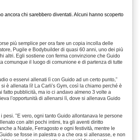
o ancora chi sarebbero diventati. Alcuni hanno scoperto
rse più semplice per ora fare un copia incolla delle
tatore, Pugile e Bodybuilder di quasi 60 anni, uno dei più
chi altri. Egli sostiene con ferma convinzione che Guido
esta comunque il luogo di comunione e di partenza di tutte
udio o esservi allenati lì con Guido ad un certo punto,"
i è allenata lì! La Carli's Gym, così la chiamo perché è
 fatto pubblicità, ma io ci andavo almeno 3 volte a
va l'opportunità di allenarsi lì, dove si allenava Guido
o i pesi. "E vero, ogni tanto Guido allontanava le persone
to con altri pochi intimi, tra gli aventi diritto
 anche a Natale, Ferragosto e ogni festività, mentre le
Guido se fosse in palestra o a che ora si allenasse, e non