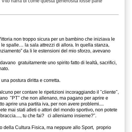
." Vito narra di come questa generosità fosse parte
Vittoria non troppo sicura per un bambino che iniziava le 
spalle… la sala attrezzi di allora. In quella stanza, 
iamento” da li le estensioni del mio sforzo, avevano 
ano  gratuitamente uno spirito fatto di lealtà, sacrifici, 
ato.  
a postura diritta e corretta.    
no per contare le ripetizioni incoraggiando il "cliente", 
iamano  "PT" che non allenano, ma pagano per aprire e 
o aprire una partita iva, per non avere problemi....  
te mai stati atleti o attori del mondo sportivo, non potete 
raccia...., tu che fai?   ci alleniamo insieme?".  
o della Cultura Fisica, ma neppure allo Sport,  proprio 