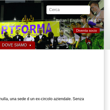
Cerca
Italian
English
French
Login
Diventa socio
DOVE SIAMO
ulla, una sede d un ex-circolo aziendale. Senza