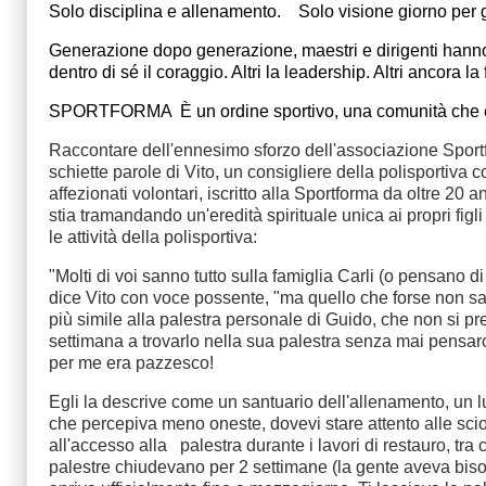
Solo disciplina e allenamento. Solo visione giorno per 
Generazione dopo generazione, maestri e dirigenti hanno
dentro di sé il coraggio. Altri la leadership. Altri ancora la
SPORTFORMA È un ordine sportivo, una comunità che custo
Raccontare dell'ennesimo sforzo dell'associazione Sportf
schiette parole di Vito, un consigliere della polisportiva
affezionati volontari, iscritto alla Sportforma da oltre 2
stia tramandando un'eredità spirituale unica ai propri figl
le attività della polisportiva:
"Molti di voi sanno tutto sulla famiglia Carli (o pensano d
dice Vito con voce possente, "ma quello che forse non sap
più simile alla palestra personale di Guido, che non si p
settimana a trovarlo nella sua palestra senza mai pensarci
per me era pazzesco!
Egli la descrive come un santuario dell'allenamento, un lu
che percepiva meno oneste, dovevi stare attento alle sciocc
all'accesso alla palestra durante i lavori di restauro, tra
palestre chiudevano per 2 settimane (la gente aveva bisog