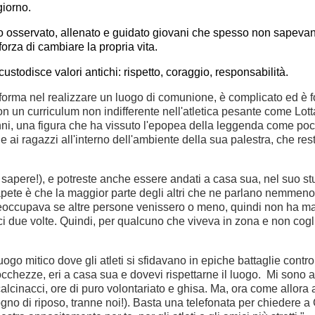
giorno.
 osservato, allenato e guidato giovani che spesso non sapevan
 forza di cambiare la propria vita.
disce valori antichi: rispetto, coraggio, responsabilità.
orma nel realizzare un luogo di comunione, è complicato ed è fo
 con un curriculum non indifferente nell'atletica pesante come Lot
0 anni, una figura che ha vissuto l'epopea della leggenda come po
i e ai ragazzi all'interno dell'ambiente della sua palestra, che r
i sapere!), e potreste anche essere andati a casa sua, nel suo st
ete è che la maggior parte degli altri che ne parlano nemmeno s
reoccupava se altre persone venissero o meno, quindi non ha mai
 due volte. Quindi, per qualcuno che viveva in zona e non coglie
ogo mitico dove gli atleti si sfidavano in epiche battaglie contr
hezze, eri a casa sua e dovevi rispettarne il luogo. Mi sono allena
 calcinacci, ore di puro volontariato e ghisa. Ma, ora come allora
no di riposo, tranne noi!). Basta una telefonata per chiedere a 