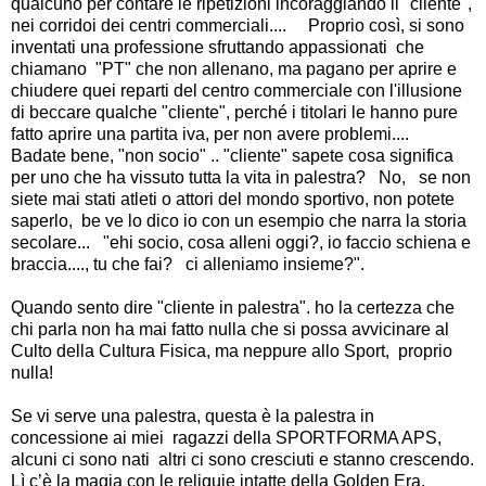
qualcuno per contare le ripetizioni incoraggiando il "cliente", 
nei corridoi dei centri commerciali....     Proprio così, si sono 
inventati una professione sfruttando appassionati  che 
chiamano  "PT" che non allenano, ma pagano per aprire e 
chiudere quei reparti del centro commerciale con l'illusione 
di beccare qualche "cliente", perché i titolari le hanno pure 
fatto aprire una partita iva, per non avere problemi....  
Badate bene, "non socio" .. "cliente" sapete cosa significa 
per uno che ha vissuto tutta la vita in palestra?   No,   se non 
siete mai stati atleti o attori del mondo sportivo, non potete 
saperlo,  be ve lo dico io con un esempio che narra la storia 
secolare...   "ehi socio, cosa alleni oggi?, io faccio schiena e 
braccia...., tu che fai?   ci alleniamo insieme?".  
Quando sento dire "cliente in palestra". ho la certezza che 
chi parla non ha mai fatto nulla che si possa avvicinare al 
Culto della Cultura Fisica, ma neppure allo Sport,  proprio 
nulla!  
Se vi serve una palestra, questa è la palestra in 
concessione ai miei  ragazzi della SPORTFORMA APS, 
alcuni ci sono nati  altri ci sono cresciuti e stanno crescendo.  
Lì c’è la magia con le reliquie intatte della Golden Era.