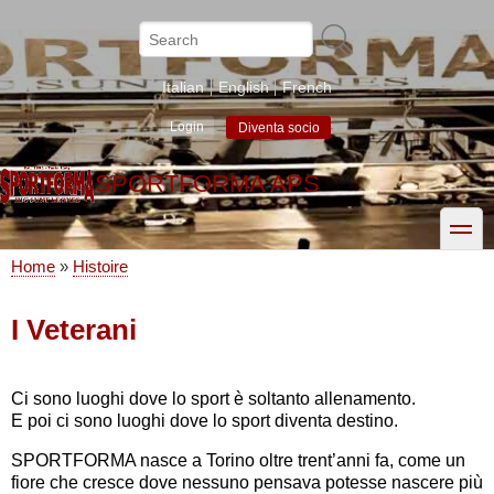
Skip
to
Search
main
content
Italian
English
French
Login
Diventa socio
SPORTFORMA APS
toggle
Home
Histoire
Breadcrumb
I Veterani
Ci sono luoghi dove lo sport è soltanto allenamento.
E poi ci sono luoghi dove lo sport diventa destino.
SPORTFORMA nasce a Torino oltre trent’anni fa, come un
fiore che cresce dove nessuno pensava potesse nascere più