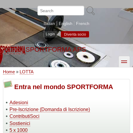
Skip
to
Search
main
content
Italian
English
French
Login
Diventa socio
SPORTFORMA APS
toggle
Home
LOTTA
Breadcrumb
Entra nel mondo SPORTFORMA
Adesioni
Pre-Iscrizione (Domanda di Iscrizione)
ContributiSoci
Sostienici
5 x 1000