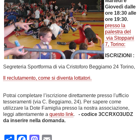
Martedì e
Giovedì dalle
ore 18:30 alle
ore 19:30.
presso la
palestra del
via Stoppani
7, Torino:
ISCRIZIONI :
Segreteria Sportforma di via Cristoforo Beggiamo 24 Torino,
Il reclutamento, come si diventa lottatori.
Potrai completare l’iscrizione direttamente presso l'ufficio
tesseramenti (via C. Beggiamo, 24). Per sapere come
utilizzare la Dote Famiglia presso la nostra associazione,
leggi attentamente a
questo link
.
- codice
3CCRXO3UDZ
da inserire nella domanda.
Share
Facebook
Mastodon
Email