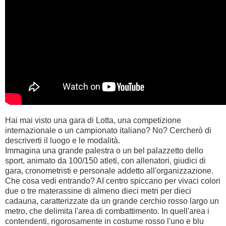
Hai mai visto una gara di Lotta, una competizione
internazionale o un campionato italiano? No? Cercherò di
descriverti il luogo e le modalità.
Immagina una grande palestra o un bel palazzetto dello
sport, animato da 100/150 atleti, con allenatori, giudici di
gara, cronometristi e personale addetto all'organizzazione.
Che cosa vedi entrando? AI centro spiccano per vivaci colori
due o tre materassine di almeno dieci metri per dieci
cadauna, caratterizzate da un grande cerchio rosso largo un
metro, che delimita l'area di combattimento. In quell'area i
contendenti, rigorosamente in costume rosso l'uno e blu