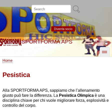
Skip
to
Search
main
content
Italian
English
French
Login
Diventa socio
SPORTFORMA APS
toggle
Home
Breadcrumb
Pesistica
Alla SPORTFORMA APS, sappiamo che l’allenamento
giusto può fare la differenza. La
Pesistica Olimpica
è una
disciplina chiave per chi vuole migliorare forza, esplosività e
controllo del corpo.