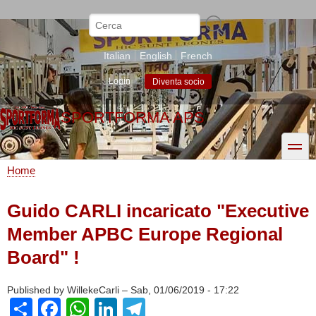
Salta
al
Cerca
contenuto
principale
Italian
English
French
Login
Diventa socio
SPORTFORMA APS
toggle
Home
Briciole
di
Guido CARLI incaricato "Executive
pane
Member APBC Europe Regional
Board" !
Published by
WillekeCarli
–
Sab, 01/06/2019 - 17:22
Share
Facebook
WhatsApp
LinkedIn
Telegram