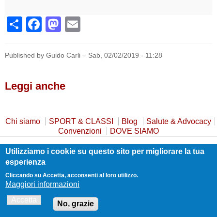
Share
Facebook
Mastodon
Email
Published by Guido Carli –
Sab, 02/02/2019 - 11:28
Leggi anche
Chi siamo
SPORT & CLASSI
Blog
Salute & Advocacy
Convenzioni
DOVE SIAMO
Utilizziamo i cookie su questo sito per migliorare la tua
Privacy Policy
Cookie Policy
Safeguarding
esperienza
Statuto e Trasparenza
Contatti
Cliccando su Accetta, acconsenti al loro utilizzo.
Maggiori informazioni
Accetta
No, grazie
Realizzato da
Guido Carli