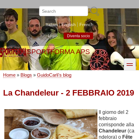
Skip
to
Search
main
content
Italian
English
French
Login
Diventa socio
SPORTFORMA APS
toggle
Home
Blogs
GuidoCarli's blog
Breadcrumb
La Chandeleur - 2 FEBBRAIO 2019
Il giorno del 2
febbraio
corrisponde alla
Chandeleur
(ca
ndelora) o
Fête