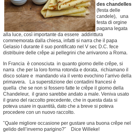
des chandelles
(festa delle
candele), una
festa di orgine
pagana legata
alla luce, così importante da essere addirittura
commemorata dalla chiesa, infatti si narra che il papa
Gelasio I durante il suo pontificato nel V sec D.C. fece
distribuire delle crêpe ai pellegrini che arrivarono a Roma.
In Francia è conosciuta in quanto giorno delle crêpe, si
narra che per la loro forma rotonda e dorata, richiamano il
disco solare e mandando via il vento evochino l’arrivo della
primavera. La superstizione dei contadini francesi è
quella che se non si fossero fatte le crêpe il giorno della
Chandeleur, il grano sarebbe andato a male. Veniva usato
il grano del raccolto precedente, che in questa data si
poteva usare in quantità, dato che a breve si poteva
procedere con un nuovo raccolto.
"Quale migliore occasione per gustare una buona crêpe nel
gelido dell’inverno parigino?" Dice Willeke!