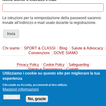
Le istruzioni per la reimpostazione della password saranno
inviate all'indirizzo e-mail usato durante la registrazione.
Chi siamo
SPORT & CLASSI
Blog
Salute & Advocacy
Convenzioni
DOVE SIAMO
Privacy Policy
Cookie Policy
Safeguarding
Statuto e Trasparenza
Contatti
Utilizziamo i cookie su questo sito per migliorare la tua
esperienza
Cliccando su Accetta, acconsenti al loro utilizzo.
Maggiori informazioni
Realizzato da
Guido Carli
Accetta
No, grazie