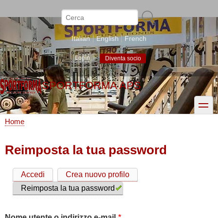
Salta
al
Cerca
contenuto
principale
Italian
English
French
Login
Diventa socio
SPORTFORMA APS
toggle
Home
Briciole
di
Reimposta la tua password
pane
Accedi
Crea nuovo profilo
Schede
Reimposta la tua password
primarie
Nome utente o indirizzo e-mail