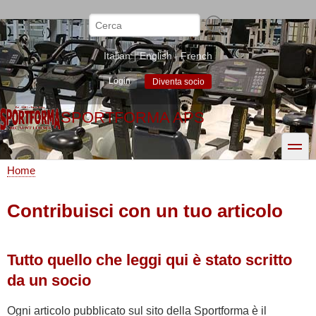
Salta
al
Cerca
contenuto
principale
Italian
English
French
Login
Diventa socio
SPORTFORMA APS
toggle
Home
Briciole
di
Contribuisci con un tuo articolo
pane
Tutto quello che leggi qui è stato scritto
da un socio
Ogni articolo pubblicato sul sito della Sportforma è il