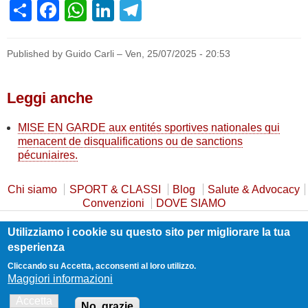
Share
Facebook
WhatsApp
LinkedIn
Telegram
Published by Guido Carli –
Ven, 25/07/2025 - 20:53
Leggi anche
MISE EN GARDE aux entités sportives nationales qui
menacent de disqualifications ou de sanctions
pécuniaires.
Chi siamo
SPORT & CLASSI
Blog
Salute & Advocacy
Convenzioni
DOVE SIAMO
Utilizziamo i cookie su questo sito per migliorare la tua
Privacy Policy
Cookie Policy
Safeguarding
esperienza
Statuto e Trasparenza
Contatti
Cliccando su Accetta, acconsenti al loro utilizzo.
Maggiori informazioni
Accetta
No, grazie