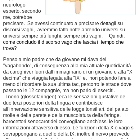
neurologo
esperto, secondo
me, potrebbe
precisare. Se avessi continuato a precisare dettagli su
discorsi vaghi, avremmo fatto notte aprendo universi su
universi sempre più lunghi, sempre più vaghi.
Quindi,
come concludo il discorso vago che lascia il tempo che
trova?
Penso a mio padre che da giovane mi dava del
"vagabondo", di conseguenza alla mia attuale quotidianità
da careghiver fuori dall'immaginario di un giovane e alla "X
decima" che viaggia legata alla "IX" e, non potendo fare a
meno di ricordare la sua ultima tac, percorro le strade dove
passano le 12 compagnie, ma non parlo di eserciti.
Il nono (glossofaringeo) reca le sensazioni gustative dei
due terzi posteriori della lingua e contribuisce
all'innervazione sensitiva delle logge tonsillari, del palato
molle e della parete e della muscolatura della faringe. I
barocettori senocarotidei convogliano anch'essi le loro
informazioni attraverso di esso. Le funzioni della X o vago si
sovrappongano a quelle della IX; inoltre il nervo provvede