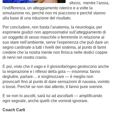
sforzo, mentre l'ansia,
l'indifferenza, un atteggiamento isterico e a volte la
simulazione no, perché non mi piacciono e perché stanno
alla base di una riduzione del risultato.
Per concludere, non basta l'anatomia, la neurologia, per
esprimere giudizi non approssimativi sull'atteggiamento di
un soggetto di sesso maschile o femminile in relazione al
suo stare nell'ambiente, serve l'esperienza che può dare un
segno cardinale a tutti i livelli del sistema, al punto di farmi
credere che la nostra mente non finisca nelle dodici coppie
di nervi nel nostro cranio.
E poi, visto che il vago e il glossofaringeo gestiscono anche
la respirazione e i riflessi della gola — insomma: fanno
deglutire, parlare… e singhiozzare — è meglio non
provocarli fino al punto di dare sensazioni di nausea, vomito
o tosse. Perché se non stai attento, ti fanno pure svenire.
E se non lo ascolti, sarà lui ad ascoltarti — amplificando
ogni segnale, anche quelli che vorresti ignorare.
Coach Carli