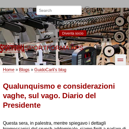
Skip
to
Search
main
content
Italian
English
French
Login
Diventa socio
SPORTFORMA APS
toggle
Home
Blogs
GuidoCarli's blog
Breadcrumb
Qualunquismo e considerazioni
vaghe, sul vago. Diario del
Presidente
Questa sera, in palestra, mentre spiegavo i dettagli
biomeccanici del crunch addominale, siamo finiti a parlare di