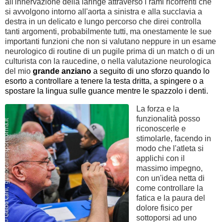
all'innervazione della laringe attraverso i rami ricorrenti che
si avvolgono intorno all'aorta a sinistra e alla succlavia a
destra in un delicato e lungo percorso che direi controlla
tanti argomenti, probabilmente tutti, ma onestamente le sue
importanti funzioni che non si valutano neppure in un esame
neurologico di routine di un pugile prima di un match o di un
culturista con la raucedine, o nella valutazione neurologica
del mio
grande anziano
a seguito di uno sforzo quando lo
esorto a controllare a tenere la testa dritta, a spingere o a
spostare la lingua sulle guance mentre le spazzolo i denti.
La forza e la
funzionalità posso
riconoscerle e
stimolarle, facendo in
modo che l'atleta si
applichi con il
massimo impegno,
con un'idea netta di
come controllare la
fatica e la paura del
dolore fisico per
sottoporsi ad uno