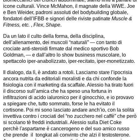
icone culturali. Vince McMahon, il magnate della WWE. Joe
e Ben Weider, padroni assoluti del bodybuilding globale,
fondatori dell’IFBB e signori delle riviste patinate
Muscle &
Fitness, etc.
,
Flex
,
Shape
.
Da un lato il culto della forma, della disciplina,
dell’allenamento, dei muscoli “naturali” — con tanto di
crociate anti-steroidi firmate dal medico sportivo Bob
Goldman, — e dall’altro lo show business muscolare, lo
spettacolo iper-anabolizzato, iper-recitato, iper-monetizzato.
Il dialogo, da lì, è andato a rotoli. Lasciamo stare l’ipocrisia
ancora nutrita da editoriali moralisti e da chi confonde la
fisiologia con il marketing da scaffale. Alessio ha tirato fuori
il discorso sull’amica che ha speso una fortuna in
infiltrazioni di acido ialuronico per il ginocchio, e io provavo
a spiegare che, tutto sommato, forse le ha evitato il
cortisone. Poi mi sono lasciato andare anch’io, con la solita
invettiva contro i crociati del “no zucchero nel caffè” che però
si scolano tè freddi industriali. Alessio sulla Diet Coke
perchè l'aspartame è cancerogeno e del suo amico russo
che prende il tongkat ali convinto che alzi il testosterone.