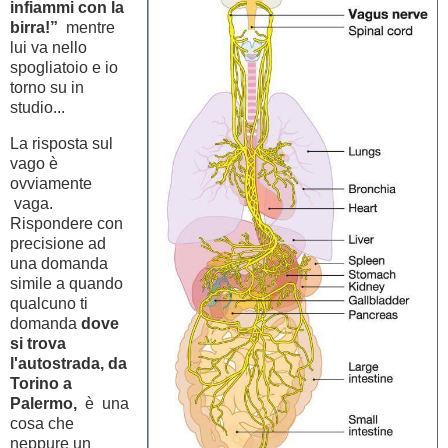
infiammi con la
birra!”
mentre
lui va nello
spogliatoio e io
torno su in
studio...
La risposta sul
vago è
ovviamente
vaga.
Rispondere con
precisione ad
una domanda
simile a quando
qualcuno ti
domanda
dove
si trova
l'autostrada, da
Torino a
Palermo,
è una
cosa che
neppure un