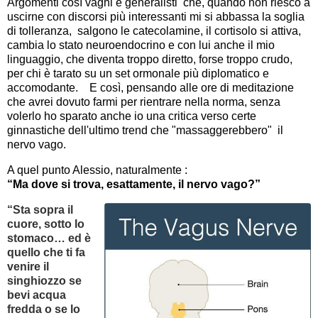
Argomenti così vaghi e generalisti che, quando non riesco a
uscirne con discorsi più interessanti mi si abbassa la soglia
di tolleranza, salgono le catecolamine, il cortisolo si attiva,
cambia lo stato neuroendocrino e con lui anche il mio
linguaggio, che diventa troppo diretto, forse troppo crudo,
per chi è tarato su un set ormonale più diplomatico e
accomodante. E così, pensando alle ore di meditazione
che avrei dovuto farmi per rientrare nella norma, senza
volerlo ho sparato anche io una critica verso certe
ginnastiche dell'ultimo trend che "massaggerebbero" il
nervo vago.
A quel punto Alessio, naturalmente :
“Ma dove si trova, esattamente, il nervo vago?”
“Sta sopra il
cuore, sotto lo
stomaco… ed è
quello che ti fa
venire il
singhiozzo se
bevi acqua
fredda o se lo