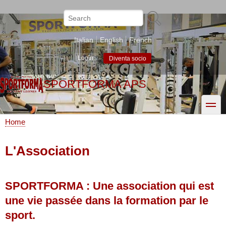
Skip
to
Search
main
content
Italian
English
French
Login
Diventa socio
SPORTFORMA APS
toggle
Home
Breadcrumb
L'Association
SPORTFORMA : Une association qui est
une vie passée dans la formation par le
sport.