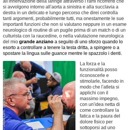
all'innervazione della laringe attraverso i rami ricorrenti che
si avvolgono intorno all'aorta a sinistra e alla succlavia a
destra in un delicato e lungo percorso che direi controlla
tanti argomenti, probabilmente tutti, ma onestamente le sue
importanti funzioni che non si valutano neppure in un esame
neurologico di routine di un pugile prima di un match o di un
culturista con la raucedine, o nella valutazione neurologica
del mio
grande anziano
a seguito di uno sforzo quando lo
esorto a controllare a tenere la testa dritta, a spingere o a
spostare la lingua sulle guance mentre le spazzolo i denti.
La forza e la
funzionalità posso
riconoscerle e
stimolarle, facendo in
modo che l'atleta si
applichi con il
massimo impegno,
con un'idea netta di
come controllare la
fatica e la paura del
dolore fisico per
sottoporsi ad uno