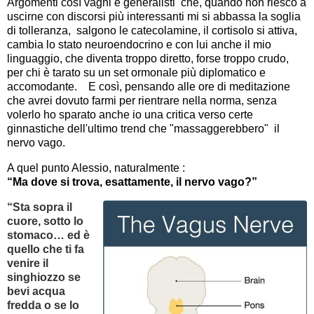
Argomenti così vaghi e generalisti che, quando non riesco a
uscirne con discorsi più interessanti mi si abbassa la soglia
di tolleranza, salgono le catecolamine, il cortisolo si attiva,
cambia lo stato neuroendocrino e con lui anche il mio
linguaggio, che diventa troppo diretto, forse troppo crudo,
per chi è tarato su un set ormonale più diplomatico e
accomodante. E così, pensando alle ore di meditazione
che avrei dovuto farmi per rientrare nella norma, senza
volerlo ho sparato anche io una critica verso certe
ginnastiche dell'ultimo trend che "massaggerebbero" il
nervo vago.
A quel punto Alessio, naturalmente :
“Ma dove si trova, esattamente, il nervo vago?”
“Sta sopra il
cuore, sotto lo
stomaco… ed è
quello che ti fa
venire il
singhiozzo se
bevi acqua
fredda o se lo