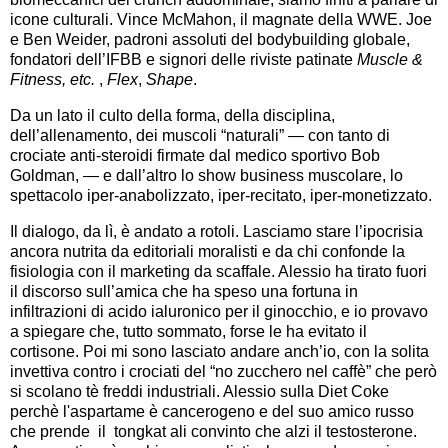
icone culturali. Vince McMahon, il magnate della WWE. Joe
e Ben Weider, padroni assoluti del bodybuilding globale,
fondatori dell’IFBB e signori delle riviste patinate
Muscle &
Fitness, etc.
,
Flex
,
Shape
.
Da un lato il culto della forma, della disciplina,
dell’allenamento, dei muscoli “naturali” — con tanto di
crociate anti-steroidi firmate dal medico sportivo Bob
Goldman, — e dall’altro lo show business muscolare, lo
spettacolo iper-anabolizzato, iper-recitato, iper-monetizzato.
Il dialogo, da lì, è andato a rotoli. Lasciamo stare l’ipocrisia
ancora nutrita da editoriali moralisti e da chi confonde la
fisiologia con il marketing da scaffale. Alessio ha tirato fuori
il discorso sull’amica che ha speso una fortuna in
infiltrazioni di acido ialuronico per il ginocchio, e io provavo
a spiegare che, tutto sommato, forse le ha evitato il
cortisone. Poi mi sono lasciato andare anch’io, con la solita
invettiva contro i crociati del “no zucchero nel caffè” che però
si scolano tè freddi industriali. Alessio sulla Diet Coke
perchè l'aspartame è cancerogeno e del suo amico russo
che prende il tongkat ali convinto che alzi il testosterone.