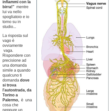
infiammi con la
birra!”
mentre
lui va nello
spogliatoio e io
torno su in
studio...
La risposta sul
vago è
ovviamente
vaga.
Rispondere con
precisione ad
una domanda
simile a quando
qualcuno ti
domanda
dove
si trova
l'autostrada, da
Torino a
Palermo,
è una
cosa che
neppure un