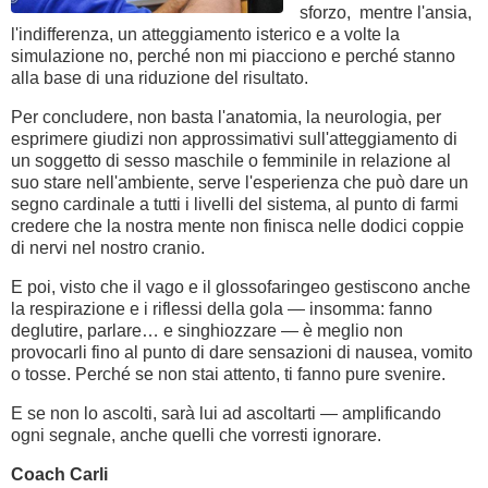
sforzo, mentre l'ansia,
l'indifferenza, un atteggiamento isterico e a volte la
simulazione no, perché non mi piacciono e perché stanno
alla base di una riduzione del risultato.
Per concludere, non basta l'anatomia, la neurologia, per
esprimere giudizi non approssimativi sull'atteggiamento di
un soggetto di sesso maschile o femminile in relazione al
suo stare nell'ambiente, serve l'esperienza che può dare un
segno cardinale a tutti i livelli del sistema, al punto di farmi
credere che la nostra mente non finisca nelle dodici coppie
di nervi nel nostro cranio.
E poi, visto che il vago e il glossofaringeo gestiscono anche
la respirazione e i riflessi della gola — insomma: fanno
deglutire, parlare… e singhiozzare — è meglio non
provocarli fino al punto di dare sensazioni di nausea, vomito
o tosse. Perché se non stai attento, ti fanno pure svenire.
E se non lo ascolti, sarà lui ad ascoltarti — amplificando
ogni segnale, anche quelli che vorresti ignorare.
Coach Carli