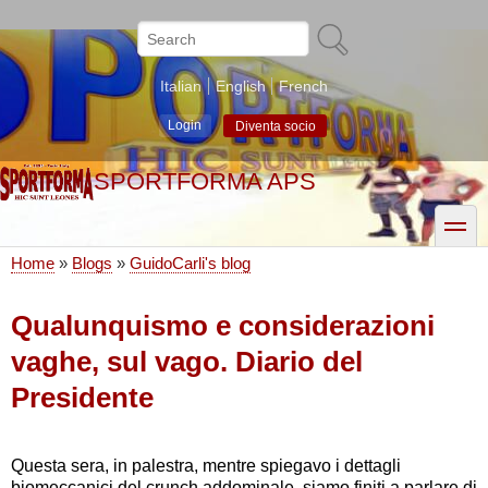
Skip
to
Search
main
content
Italian
English
French
Login
Diventa socio
SPORTFORMA APS
toggle
Home
Blogs
GuidoCarli's blog
Breadcrumb
Qualunquismo e considerazioni
vaghe, sul vago. Diario del
Presidente
Questa sera, in palestra, mentre spiegavo i dettagli
biomeccanici del crunch addominale, siamo finiti a parlare di