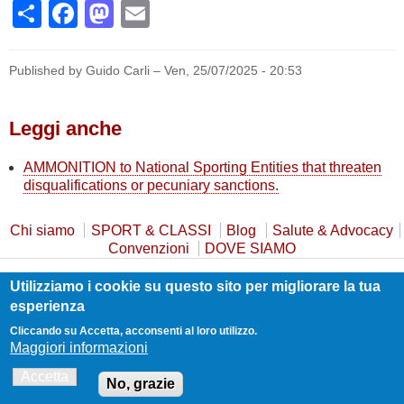
Share
Facebook
Mastodon
Email
Published by Guido Carli –
Ven, 25/07/2025 - 20:53
Leggi anche
AMMONITION to National Sporting Entities that threaten
disqualifications or pecuniary sanctions.
Chi siamo
SPORT & CLASSI
Blog
Salute & Advocacy
Convenzioni
DOVE SIAMO
Utilizziamo i cookie su questo sito per migliorare la tua
Privacy Policy
Cookie Policy
Safeguarding
esperienza
Statuto e Trasparenza
Contatti
Cliccando su Accetta, acconsenti al loro utilizzo.
Maggiori informazioni
Accetta
No, grazie
Realizzato da
Guido Carli