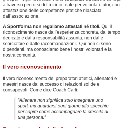
attraverso percorsi di tirocinio reale per volontari-tutor, con
attestazione delle competenze pratiche rilasciata
dall’associazione.
A Sportforma non regaliamo attestati né titoli.
Qui il
riconoscimento nasce dall’esperienza concreta, dal tempo
dedicato e dalla responsabilità assunta, non dalle
scorciatoie o dalle raccomandazioni. Qui non ci sono
dipendenti, ma conosciamo bene i nostri volontari e la
nostra comunità.
Il vero riconoscimento
Il vero riconoscimento dei preparatori atletici, allenatori e
maestri nasce dal successo di relazioni solide e
consapevoli. Come dice Coach Carli:
“Allenare non significa solo insegnare uno
sport, ma guardarsi ogni giorno allo specchio
per capire come accompagnare la crescita di
una persona.”