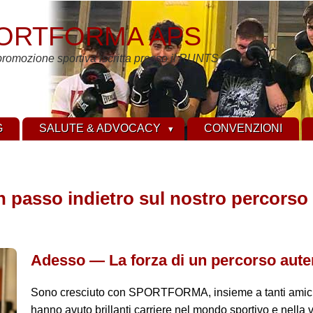
ORTFORMA APS
promozione sportiva iscritta presso il RUNTS
G
SALUTE & ADVOCACY
CONVENZIONI
 un passo indietro sul nostro percorso
Adesso — La forza di un percorso aute
Sono cresciuto con SPORTFORMA, insieme a tanti amici 
hanno avuto brillanti carriere nel mondo sportivo e nella v