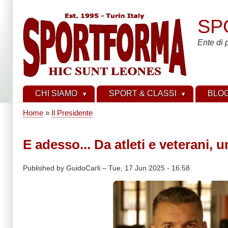
Skip
to
SP
main
content
Ente di 
CHI SIAMO
SPORT & CLASSI
BLO
Home
Il Presidente
Breadcrumb
E adesso... Da atleti e veterani,
Published by
GuidoCarli
–
Tue, 17 Jun 2025 - 16:58