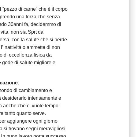
l “pezzo di carne” che è il corpo
scoprendo una forza che senza
ndo 30anni fa, decidemmo di
vita, non sia Sprt da
ersa, con la salute che si perde
l’inattività o ammette di non
 di eccellenza fisica da
 gode di salute migliore e
icazione.
 mondo di cambiamento e
a desiderarlo intensamente e
a anche che ci vuole tempo:
re tanto quanto serve.
, per aggiungere ogni giorno
da si trovano segni meravigliosi
 Un buon lavoro porta successo,