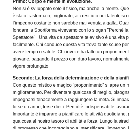
Primo: Corpo e mente in evoluzione.
Non si è sviluppato solo il fisico, ma anche la mente. Que
è stato trasformato, migliorato, accresciuto nei talenti, 
l’impegno costante non sarebbe mai venuta a galla. Qua
fondare la Sportforma vivevamo con lo slogan "Perchè la 
Spettatore". Una vita da spettatore televisivo è una vita p
facilmente. Chi conduce questa vita trova tante scuse per 
avere tempo o salute. Chi invece ha fatto un proponimento
giovane, pagando il prezzo con duro lavoro, normalmente
vigore prolungato.
Secondo: La forza della determinazione e della pianif
Con questo mistico e magico “proponimento” si apre un
miglioramento. Per diventare qualcosa di meglio, bisogn
impegnarsi tenacemente a raggiungere la meta. Si impar
forse un anno, forse dieci. Perciò è indispensabile lavora
Importante è imparare a pianificare le attività quotidiane
qualcosa al nostro tesoro di abilità e forza. Lungo la stra
di progresso che incoraggiano a intensificare l’impegno.