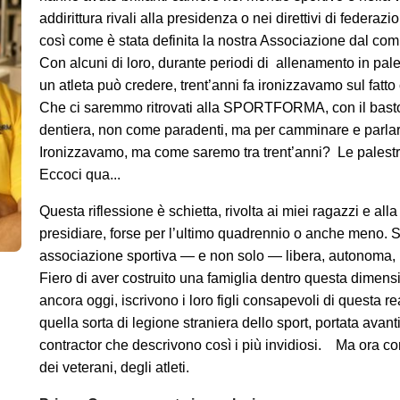
addirittura rivali alla presidenza o nei direttivi di federazi
così come è stata definita la nostra Associazione dal comi
Con alcuni di loro, durante periodi di allenamento in pale
un atleta può credere, trent’anni fa ironizzavamo sul fa
Che ci saremmo ritrovati alla SPORTFORMA, con il bast
dentiera, non come paradenti, ma per camminare e parlare 
Ironizzavamo, ma come saremo tra trent’anni? Le palest
Eccoci qua...
Questa riflessione è schietta, rivolta ai miei ragazzi e alla
presidiare, forse per l’ultimo quadrennio o anche meno. S
associazione sportiva — e non solo — libera, autonoma, 
Fiero di aver costruito una famiglia dentro questa dimensi
ancora oggi, iscrivono i loro figli consapevoli di questa re
quella sorta di legione straniera dello sport, portata avant
contractor che descrivono così i più invidiosi. Ma ora c
dei veterani, degli atleti.