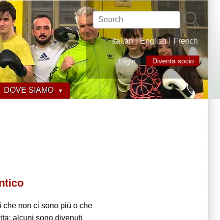
Search
Italian
English
French
Login
Diventa socio
DOVE SIAMO
ntico
che non ci sono più o che
ita; alcuni sono divenuti