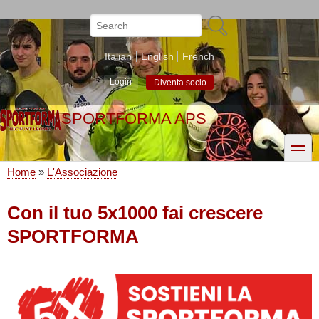
Skip
to
Search
main
content
Italian
English
French
Login
Diventa socio
SPORTFORMA APS
toggle
Home
L'Associazione
Breadcrumb
Con il tuo 5x1000 fai crescere
SPORTFORMA