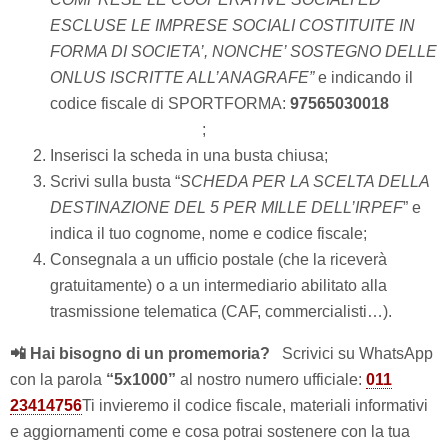
ESCLUSE LE IMPRESE SOCIALI COSTITUITE IN
FORMA DI SOCIETA’, NONCHE’ SOSTEGNO DELLE
ONLUS ISCRITTE ALL’ANAGRAFE”
e indicando il
codice fiscale di SPORTFORMA:
97565030018
(Clicca per copiarlo)
;
Inserisci la scheda in una busta chiusa;
Scrivi sulla busta “
SCHEDA PER LA SCELTA DELLA
DESTINAZIONE DEL 5 PER MILLE DELL’IRPEF
” e
indica il tuo cognome, nome e codice fiscale;
Consegnala a un ufficio postale (che la riceverà
gratuitamente) o a un intermediario abilitato alla
trasmissione telematica (CAF, commercialisti…).
📲 Hai bisogno di un promemoria?
Scrivici su WhatsApp
con la parola
“5x1000”
al nostro numero ufficiale:
011
23414756
Ti invieremo il codice fiscale, materiali informativi
e aggiornamenti come e cosa potrai sostenere con la tua