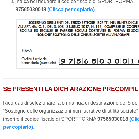
Indica nel riquadro il codice fiscale di SPORTFORMA:
97565030018
(Clicca per copiarlo)
.
SE PRESENTI LA DICHIARAZIONE PRECOMPI
Ricordati di selezionare la prima riga di destinazione del 5 pe
“Sostegno delle organizzazioni non lucrative di utilità sociale”
inserire il codice fiscale di SPORTFORMA
97565030018
(Cli
per copiarlo)
.