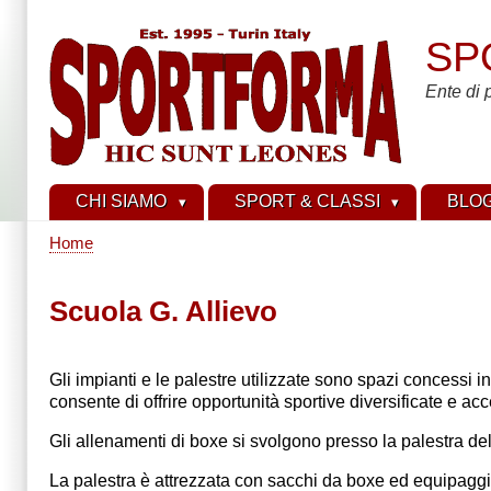
Skip
to
SP
main
content
Ente di 
CHI SIAMO
SPORT & CLASSI
BLO
Home
Breadcrumb
Scuola G. Allievo
Gli impianti e le palestre utilizzate sono spazi concessi i
consente di offrire opportunità sportive diversificate e acce
Gli allenamenti di boxe si svolgono presso la palestra de
La palestra è attrezzata con sacchi da boxe ed equipaggi