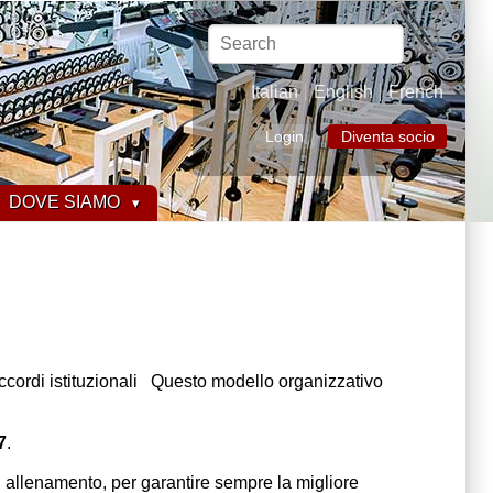
Search
Italian
English
French
Login
Diventa socio
DOVE SIAMO
 accordi istituzionali Questo modello organizzativo
7
.
 allenamento, per garantire sempre la migliore