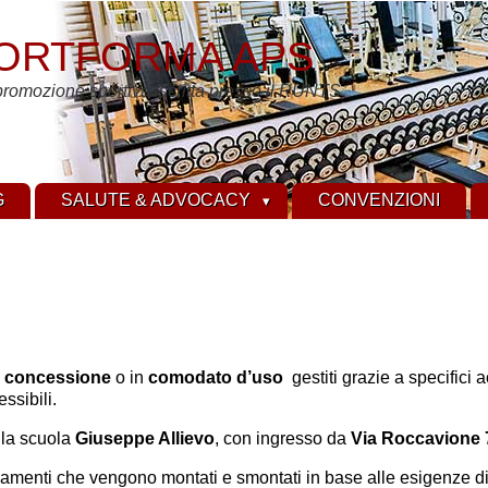
ORTFORMA APS
promozione sportiva iscritta presso il RUNTS
G
SALUTE & ADVOCACY
CONVENZIONI
n
concessione
o in
comodato d’uso
gestiti grazie a specifici
ssibili.
lla scuola
Giuseppe Allievo
, con ingresso da
Via Roccavione 
amenti che vengono montati e smontati in base alle esigenze di