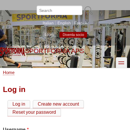
Skip
to
Search
main
content
Italian
English
French
Login
Diventa socio
SPORTFORMA APS
toggle
Home
Breadcrumb
Log in
Log in
Create new account
Primary
Reset your password
tabs
Username