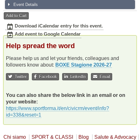
Event Details
Add to Cart
Download iCalendar entry for this event.
Add event to Google Calendar
Help spread the word
Please help us and let your friends, colleagues and
followers know about:
BOXE Stagione 2026-27
Twitter
Facebook
LinkedIn
Email
You can also share the below link in an email or on
your website:
https://www.sportforma.it/en/civicrm/event/info?
id=338&reset=1
Chi siamo
SPORT & CLASSI
Blog
Salute & Advocacy