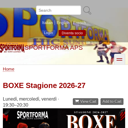
Skip
to
Search
main
content
Italian
English
French
Login
Diventa socio
SPORTFORMA APS
toggle
Home
Breadcrumb
BOXE Stagione 2026-27
Lunedì, mercoledì, venerdì ·
View Cart
Add to Cart
19:30–20:30