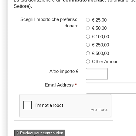
Settore).
Scegli l'importo che preferisci
€ 25,00
donare
€ 50,00
€ 100,00
€ 250,00
€ 500,00
Other Amount
Altro importo €
Email Address
*
Review your contribution