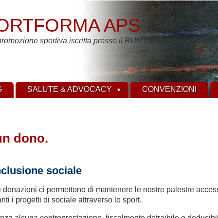
ORTFORMA APS
promozione sportiva iscritta presso il RUNTS
G
SALUTE & ADVOCACY
CONVENZIONI
un dono.
clusione sociale
ioni ci permettono di mantenere le nostre palestre accessibili a 
ti i progetti di sociale attraverso lo sport.
senza alcuna controprestazione, fiscalmente detraibile o deducib