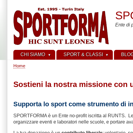
Skip
to
SP
main
content
Ente di 
CHI SIAMO
SPORT & CLASSI
BLO
Home
Breadcrumb
Sostieni la nostra missione con 
Supporta lo sport come strumento di in
SPORTFORMA è un Ente no-profit iscritta al RUNTS. Le donaz
organizzare eventi e laboratori nelle scuole, e portare avan
La tua donazione è un
contributo liberale
: volontario, 