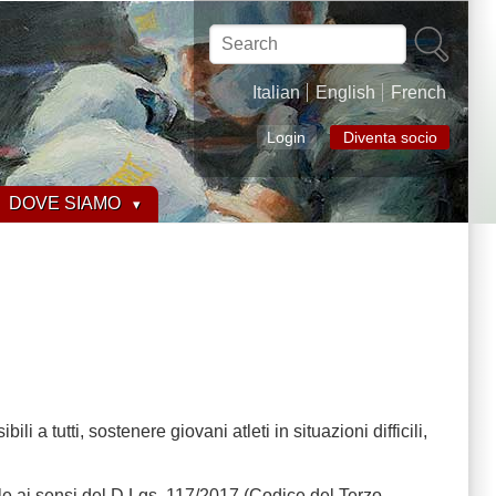
Search
Italian
English
French
Login
Diventa socio
DOVE SIAMO
tutti, sostenere giovani atleti in situazioni difficili,
ile ai sensi del D.Lgs. 117/2017 (Codice del Terzo