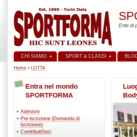
Salta
al
SP
contenuto
principale
Ente di 
CHI SIAMO
SPORT & CLASSI
BLO
Home
LOTTA
Briciole
di
Entra nel mondo
Luo
pane
SPORTFORMA
Body
Adesioni
Pre-Iscrizione (Domanda di
Iscrizione)
ContributiSoci