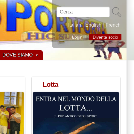
Cerca
Italian
English
French
Login
Diventa socio
DOVE SIAMO
Lotta