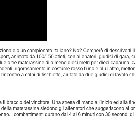
zionale o un campionato italiano? No? Cercherò di descriverti il
ort, animato da 100/150 atleti, con allenatori, giudici di gara, 
due o tre materassine di almeno dieci metri per dieci cadauna, c
denti, rigorosamente in costume rosso l'uno e blu l'altro, mettono i
e l'incontro a colpi di fischietto, aiutato da due giudici di tavol
a il braccio del vincitore. Una stretta di mano all'inizio ed alla fin
 della materassina siedono gli allenatori che suggeriscono ai prop
ncontro. I combattimenti durano dai 4 ai 6 minuti con 30 secondi d