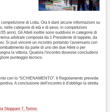
a competizione di Lotta. Ora ti darò alcune informazioni su
o, nelle categorie di età e di peso, in competizioni
nni). Gli Atleti inoltre sono suddivisi in categorie di
 una terna arbitrale composta da 1 Presidente di tappeto, da
osi. Si può vincere un incontro portando l'avversario con
attimento da parte di uno dei due Atleti o per
ssegna la vittoria. Qualora l'incontro dovesse concludersi
igliore punteggio tecnico.
 è vinto con lo “SCHIENAMENTO”. Il Regolamento prevede
ortiva. A conclusione dell'incontro è d'obbligo la stretta
ia Stoppani 7, Torino: