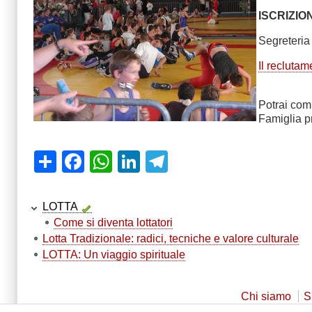
ISCRIZION
Segreteria
Il reclutam
Potrai comp
Famiglia p
Share
Facebook
WhatsApp
LinkedIn
Telegram
LOTTA
Come si diventa lottatori
Lotta Tradizionale: radici, tecniche e valore culturale
LOTTA: Un viaggio spirituale
Chi siamo
S