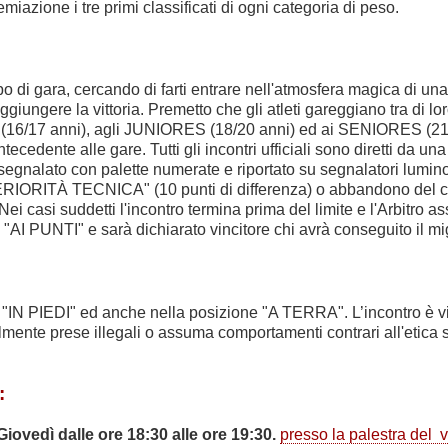
emiazione i tre primi classificati di ogni categoria di peso.
po di gara, cercando di farti entrare nell'atmosfera magica di un
iungere la vittoria. Premetto che gli atleti gareggiano tra di lor
6/17 anni), agli JUNIORES (18/20 anni) ed ai SENIORES (21/35 a
 antecedente alle gare. Tutti gli incontri ufficiali sono diretti da
e segnalato con palette numerate e riportato su segnalatori lumin
ORITÀ TECNICA" (10 punti di differenza) o abbandono del comb
ei casi suddetti l'incontro termina prima del limite e l'Arbitro a
 "AI PUNTI" e sarà dichiarato vincitore chi avrà conseguito il m
one "IN PIEDI" ed anche nella posizione "A TERRA". L’incontro
lmente prese illegali o assuma comportamenti contrari all'etica sp
:
Giovedì dalle ore 18:30 alle ore 19:30.
presso la palestra del v