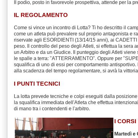
II podio, posto in favorevole prospettiva, attende per la pr
IL REGOLAMENTO
Come si vince un incontro di Lotta? Ti ho descritto il cam
come un atleta può prevalere sul proprio antagonista e ragg
riservate agli ESORDIENTI (13/14/15 anni), ai CADETTI (1
peso. Il controllo del peso degli Atleti, si effettua la sera
un Arbitro e da un Giudice. Il punteggio degli Atleti vien
le spalle a terra: "ATTERRAMENTO". Oppure per "SUPERI
squalifica di uno di essi per comportamento antisportivo. N
alla scadenza del tempo regolamentare, si avrà la vittoria
I PUNTI TECNICI
La lotta prevede tecniche e colpi eseguiti dalla posizi
la squalifica immediata dell'Atleta che effettua intenziona
di mano tra i contendenti e l'arbitro.
I CORSI 
Martedì e 