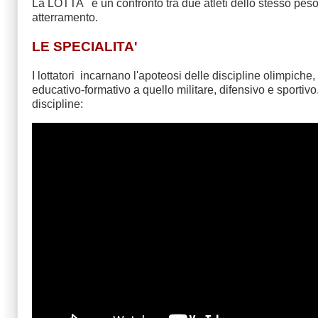
La LOTTA è un confronto tra due atleti dello stesso peso 
atterramento.
LE SPECIALITA'
I lottatori incarnano l'apoteosi delle discipline olimpiche
educativo-formativo a quello militare, difensivo e sportiv
discipline: